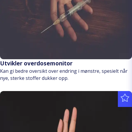
Utvikler overdosemonitor
Kan gi bedre oversikt over endring i mønstre, spesielt når
nye, sterke stoffer dukker opp.