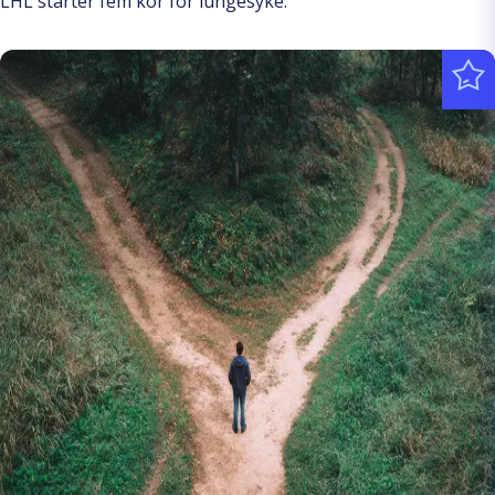
LHL starter fem kor for lungesyke.