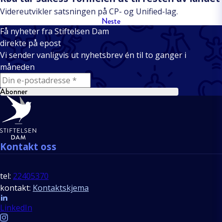
Videreutvikler satsningen på CP- og Unified-lag.
Neste
Få nyheter fra Stiftelsen Dam
direkte på epost
Vi sender vanligvis ut nyhetsbrev én til to ganger i
måneden
E-mail
Abonner
Bunntekst
Kontakt oss
tel:
22405370
kontakt:
Kontaktskjema
Follow us
LinkedIn