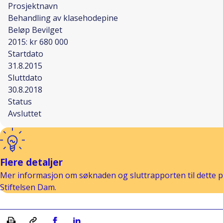
Prosjektnavn
Behandling av klasehodepine
Beløp Bevilget
2015: kr 680 000
Startdato
31.8.2015
Sluttdato
30.8.2018
Status
Avsluttet
Flere detaljer
Mer informasjon om søknaden og sluttrapporten til dette pr
Stiftelsen Dam.
Skriv ut
Kopiera länk
Del på Facebook
Del på Linkedin