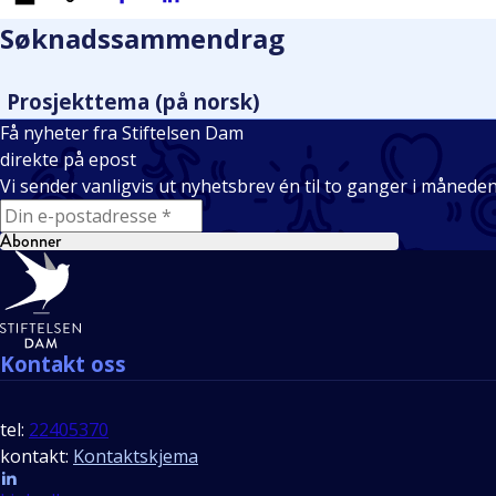
Søknadssammendrag
Prosjekttema (på norsk)
Få nyheter fra Stiftelsen Dam
direkte på epost
Vi sender vanligvis ut nyhetsbrev én til to ganger i månede
E-mail
Abonner
Bunntekst
Kontakt oss
tel:
22405370
kontakt:
Kontaktskjema
Follow us