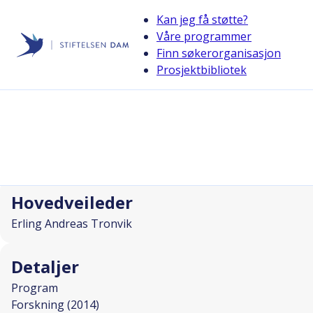
Kan jeg få støtte?
Våre programmer
Finn søkerorganisasjon
Stiftelsen Dam
Prosjektbibliotek
back
Behandling av klasehodepine
Prosjektleder
Erling Tronvik
Hovedveileder
Erling Andreas Tronvik
Detaljer
Program
Forskning (2014)