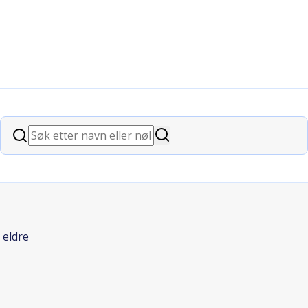
enter
Søk
Søk
 eldre