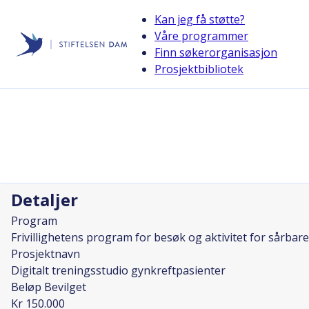
Kan jeg få støtte?
Våre programmer
Finn søkerorganisasjon
Stiftelsen Dam
Prosjektbibliotek
back
Digitalt treningsstudio gynkreftpasi
Prosjektleder
Eddy Grønset
Detaljer
Program
Frivillighetens program for besøk og aktivitet for sårbare
Prosjektnavn
Digitalt treningsstudio gynkreftpasienter
Beløp Bevilget
Kr 150.000