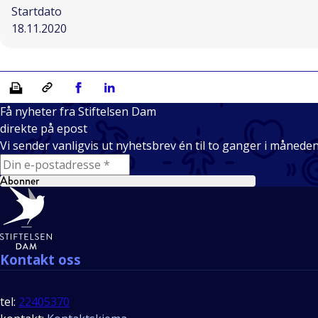
Startdato
18.11.2020
Skriv ut
Kopiera länk
Del på Facebook
Del på Linkedin
Få nyheter fra Stiftelsen Dam
direkte på epost
Vi sender vanligvis ut nyhetsbrev én til to ganger i månede
E-mail
Abonner
Bunntekst
Kontakt oss
tel:
22405370