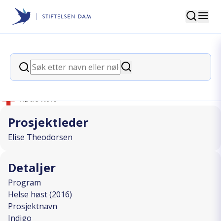
Søk
Stiftelsen Dam
back
Søk
Indigo
Søk
I SAMARBEID MED
Prosjektleder
Elise Theodorsen
Detaljer
Program
Helse høst (2016)
Prosjektnavn
Indigo