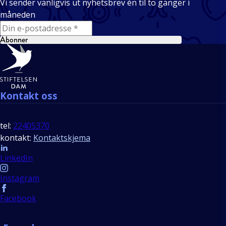
Vi sender vanligvis ut nyhetsbrev én til to ganger i
måneden
E-mail
Abonner
Bunntekst
Kontakt oss
tel:
22405370
kontakt:
Kontaktskjema
Follow us
LinkedIn
Instagram
Facebook