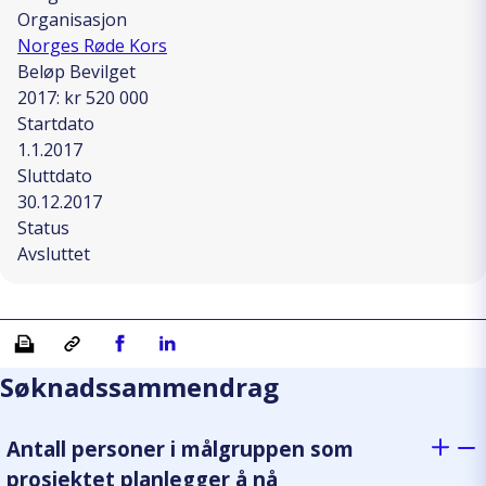
Organisasjon
Norges Røde Kors
Beløp Bevilget
2017: kr 520 000
Startdato
1.1.2017
Sluttdato
30.12.2017
Status
Avsluttet
Skriv ut
Kopiera länk
Del på Facebook
Del på Linkedin
Søknadssammendrag
Antall personer i målgruppen som
prosjektet planlegger å nå