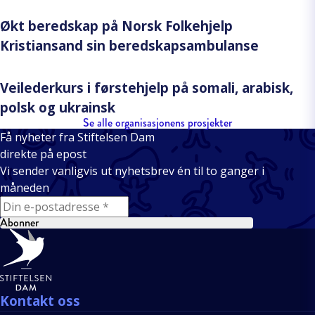
Økt beredskap på Norsk Folkehjelp
Kristiansand sin beredskapsambulanse
Veilederkurs i førstehjelp på somali, arabisk,
polsk og ukrainsk
Se alle organisasjonens prosjekter
Få nyheter fra Stiftelsen Dam
direkte på epost
Vi sender vanligvis ut nyhetsbrev én til to ganger i
måneden
E-mail
Abonner
Bunntekst
Kontakt oss