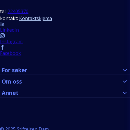
tel:
22405370
kontakt:
Kontaktskjema
Follow us
LinkedIn
Instagram
Facebook
For søker
Om oss
Annet
©
2025
Stiftelsen Dam