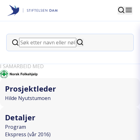
Søk
Stiftelsen Dam
back
Søk
Opprettelse av
Søk
Sanitetsungdomsgruppe
I SAMARBEID MED
Prosjektleder
Hilde Nyutstumoen
Detaljer
Program
Ekspress (vår 2016)