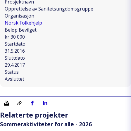
Prosjektnavn
Opprettelse av Sanitetsungdomsgruppe
Organisasjon
Norsk Folkehjelp
Beløp Bevilget
kr 30 000
Startdato
31.5.2016
Sluttdato
29.4.2017
Status
Avsluttet
Skriv ut
Kopiera länk
Del på Facebook
Del på Linkedin
Relaterte projekter
Sommeraktiviteter for alle - 2026