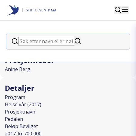
Søk
Stiftelsen Dam
back
Søk
Pedalen
Søk
Prosjektleder
Anine Berg
Detaljer
Program
Helse vår (2017)
Prosjektnavn
Pedalen
Beløp Bevilget
2017: kr 700 000