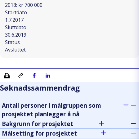
2018: kr 700 000
Startdato
1.7.2017
Sluttdato
30.6.2019
Status
Avsluttet
Skriv ut
Kopiera länk
Del på Facebook
Del på Linkedin
Søknadssammendrag
Antall personer i målgruppen som
prosjektet planlegger å nå
Bakgrunn for prosjektet
Målsetting for prosjektet