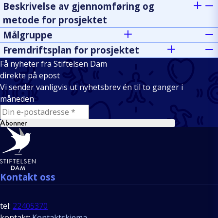
Beskrivelse av gjennomføring og
metode for prosjektet
Målgruppe
Fremdriftsplan for prosjektet
Få nyheter fra Stiftelsen Dam
direkte på epost
Vi sender vanligvis ut nyhetsbrev én til to ganger i
måneden
E-mail
Abonner
Bunntekst
Kontakt oss
tel:
22405370
kontakt:
Kontaktskjema