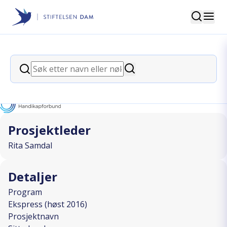
Søk
Stiftelsen Dam
back
Søk
Sittedanskurs
Søk
I SAMARBEID MED
Prosjektleder
Rita Samdal
Detaljer
Program
Ekspress (høst 2016)
Prosjektnavn