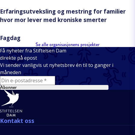
Erfaringsutveksling og mestring for familier
hvor mor lever med kroniske smerter
Fagdag
Se alle organisasjonens prosjekter
Få nyheter fra Stiftelsen Dam
direkte på epost
Vi sender vanligvis ut nyhetsbrev én til to ganger i
måneden
E-mail
Abonner
Bunntekst
Kontakt oss