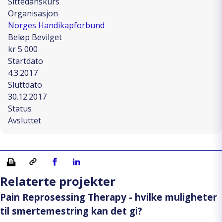
Sittedanskurs
Organisasjon
Norges Handikapforbund
Beløp Bevilget
kr 5 000
Startdato
4.3.2017
Sluttdato
30.12.2017
Status
Avsluttet
Skriv ut
Kopiera länk
Del på Facebook
Del på Linkedin
Relaterte projekter
Pain Reprosessing Therapy - hvilke muligheter
til smertemestring kan det gi?