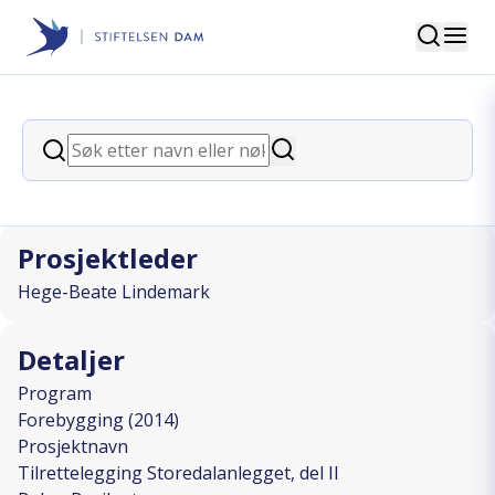
Søk
Stiftelsen Dam
back
Søk
Tilrettelegging Storedalanlegget, del
Søk
II
Prosjektleder
Hege-Beate Lindemark
Detaljer
Program
Forebygging (2014)
Prosjektnavn
Tilrettelegging Storedalanlegget, del II