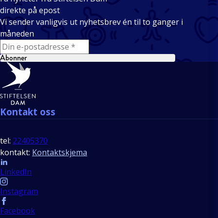
direkte på epost
Vi sender vanligvis ut nyhetsbrev én til to ganger i
måneden
E-mail
Abonner
Bunntekst
Kontakt oss
tel:
22405370
kontakt:
Kontaktskjema
Follow us
LinkedIn
Instagram
Facebook