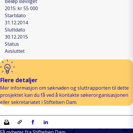
Beløp Bevilget
2015: kr 55 000
Startdato
31.12.2014
Sluttdato
30.12.2015
Status
Avsluttet
Flere detaljer
Mer informasjon om søknaden og sluttrapporten til dette
prosjektet kan du få ved å kontakte søkerorganisasjonen
eller sekretariatet i Stiftelsen Dam.
Skriv ut
Kopiera länk
Del på Facebook
Del på Linkedin
Få nyheter fra Stiftelsen Dam