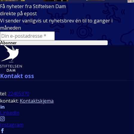
Få nyheter fra Stiftelsen Dam
direkte på epost
Vi sender vanligvis ut nyhetsbrev én til to ganger i
måneden
E-mail
Abonner
Bunntekst
Kontakt oss
tel:
22405370
kontakt:
Kontaktskjema
Follow us
LinkedIn
Instagram