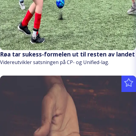
Røa tar sukess-formelen ut til resten av landet
Videreutvikler satsningen på CP- og Unified-lag.