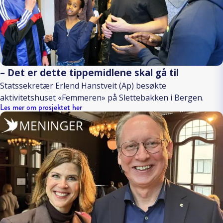
– Det er dette tippemidlene skal gå til
Statssekretær Erlend Hanstveit (Ap) besøkte
aktivitetshuset «Femmeren» på Slettebakken i Bergen.
Les mer om prosjektet her