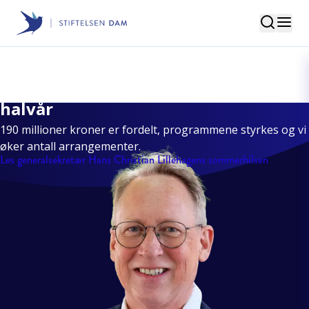
Søk
Stiftelsen Dam
– Et innholdsrikt og spennende
halvår
190 millioner kroner er fordelt, programmene styrkes og vi
øker antall arrangementer.
Les generalsekretær Hans Christian Lillehagens sommerhilsen