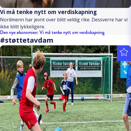
Vi må tenke nytt om verdiskapning
Nordmenn har jevnt over blitt veldig rike. Dessverre har vi
ikke blitt lykkeligere.
Den nye økonomien: Vi må tenke nytt om verdiskapning
#støttetavdam