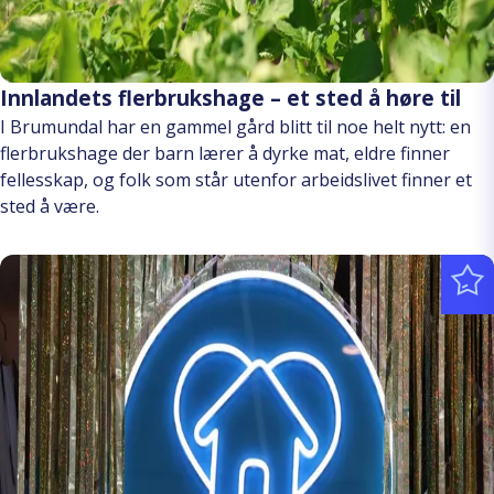
Innlandets flerbrukshage – et sted å høre til
I Brumundal har en gammel gård blitt til noe helt nytt: en
flerbrukshage der barn lærer å dyrke mat, eldre finner
fellesskap, og folk som står utenfor arbeidslivet finner et
sted å være.