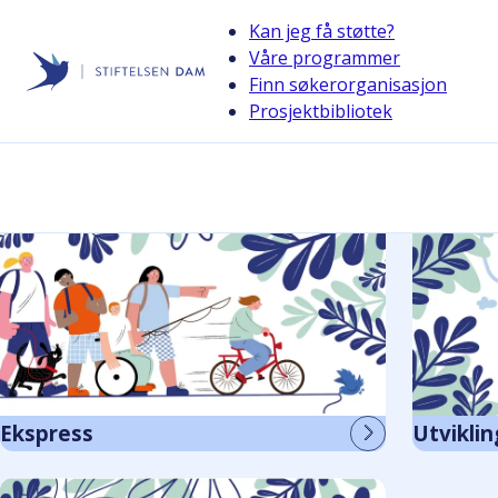
Kan jeg få støtte?
Våre programmer
Finn søkerorganisasjon
Stiftelsen Dam
Prosjektbibliotek
back
Programmer
Les mer om Stiftelsen Dams programmer her.
Ekspress
Utviklin