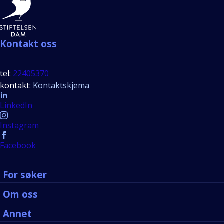
Bunntekst
Kontakt oss
tel:
22405370
kontakt:
Kontaktskjema
Follow us
LinkedIn
Instagram
Facebook
For søker
Om oss
Annet