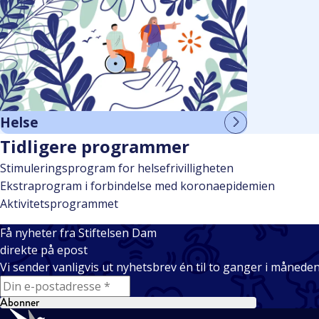
Helse
Tidligere programmer
Stimuleringsprogram for helsefrivilligheten
Ekstraprogram i forbindelse med koronaepidemien
Aktivitetsprogrammet
Få nyheter fra Stiftelsen Dam
direkte på epost
Vi sender vanligvis ut nyhetsbrev én til to ganger i månede
E-mail
Abonner