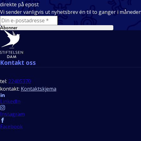
direkte på epost
Vi sender vanligvis ut nyhetsbrev én til to ganger i månede
E-mail
Abonner
Bunntekst
Kontakt oss
tel:
22405370
kontakt:
Kontaktskjema
Follow us
LinkedIn
Instagram
Facebook