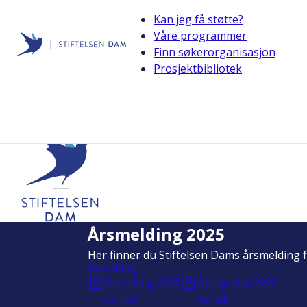
Kan jeg få støtte?
Våre programmer
Finn søkerorganisasjon
Stiftelsen Dam
Prosjektbibliotek
back
Årsmelding
Her kan du lese Stiftelsen Dams årsmeldinger og årsregnsk
Årsmelding 2025
Her finner du Stiftelsen Dams årsmelding f
Årsmelding
Årsmelding 2025
Årsregnskap 2025
Se
pdf
Se
pdf