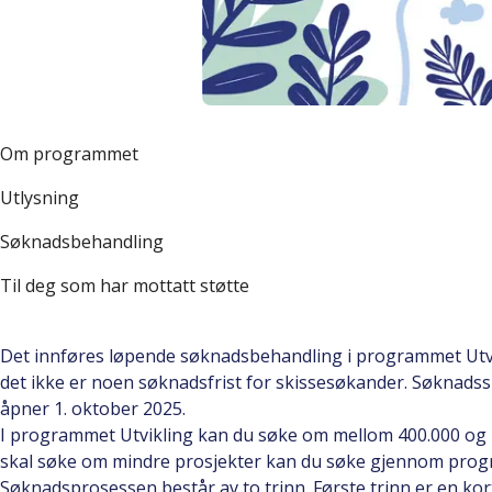
Programsegmenter
Om programmet
Utlysning
Søknadsbehandling
Til deg som har mottatt støtte
Det innføres løpende søknadsbehandling i programmet Utvikl
det ikke er noen søknadsfrist for skissesøkander. Søknads
åpner 1. oktober 2025.
I programmet Utvikling kan du søke om mellom 400.000 og 
skal søke om mindre prosjekter kan du søke gjennom pr
Søknadsprosessen består av to trinn. Første trinn er en kor