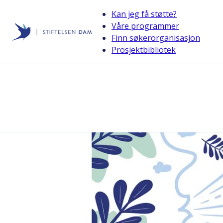
Kan jeg få støtte?
Våre programmer
Finn søkerorganisasjon
Stiftelsen Dam
Prosjektbibliotek
back
Utvikling
Utvikling er et av stiftelsens største programmer. Her kan d