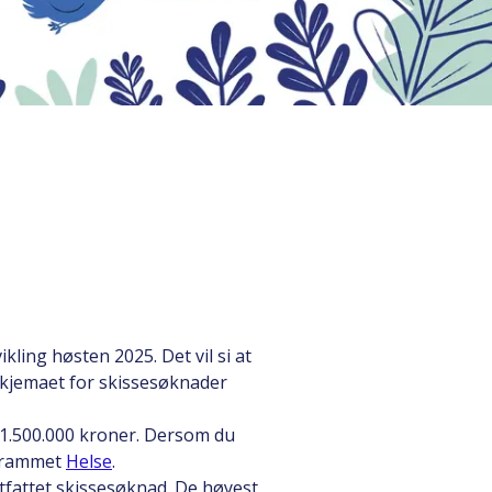
ing høsten 2025. Det vil si at
skjemaet for skissesøknader
1.500.000 kroner. Dersom du
ogrammet
Helse
.
tfattet skissesøknad. De høyest