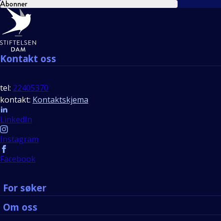
Abonner
Bunntekst
Kontakt oss
tel:
22405370
kontakt:
Kontaktskjema
Follow us
LinkedIn
Instagram
Facebook
For søker
Om oss