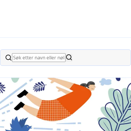
u søke om opp til 1,5 millioner kroner.
Søk
Søk