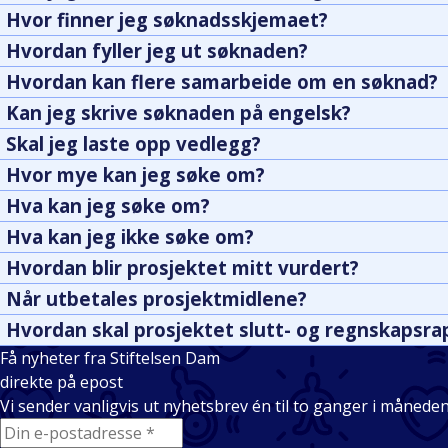
Hvor finner jeg søknadsskjemaet?
Hvordan fyller jeg ut søknaden?
Hvordan kan flere samarbeide om en søknad?
Kan jeg skrive søknaden på engelsk?
Skal jeg laste opp vedlegg?
Hvor mye kan jeg søke om?
Hva kan jeg søke om?
Hva kan jeg ikke søke om?
Hvordan blir prosjektet mitt vurdert?
Når utbetales prosjektmidlene?
Hvordan skal prosjektet slutt- og regnskapsra
Få nyheter fra Stiftelsen Dam
direkte på epost
Vi sender vanligvis ut nyhetsbrev én til to ganger i månede
E-mail