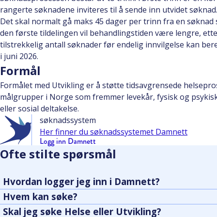
rangerte søknadene inviteres til å sende inn utvidet søknad
Det skal normalt gå maks 45 dager per trinn fra en søknad s
den første tildelingen vil behandlingstiden være lengre, e
tilstrekkelig antall søknader før endelig innvilgelse kan ber
i juni 2026.
Formål
Formålet med Utvikling er å støtte tidsavgrensede helsepros
målgrupper i Norge som fremmer levekår, fysisk og psykisk h
eller sosial deltakelse.
søknadssystem
Her finner du søknadssystemet Damnett
Logg inn Damnett
Ofte stilte spørsmål
Hvordan logger jeg inn i Damnett?
Hvem kan søke?
Skal jeg søke Helse eller Utvikling?