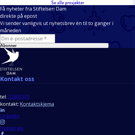
Se alle prosjekter
Få nyheter fra Stiftelsen Dam
direkte på epost
Vi sender vanligvis ut nyhetsbrev én til to ganger i
måneden
E-mail
Abonner
Bunntekst
Kontakt oss
tel:
22405370
kontakt:
Kontaktskjema
Follow us
LinkedIn
Instagram