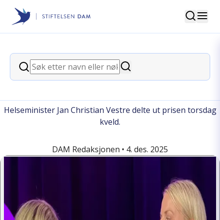
Søk
Stiftelsen Dam
back
Søk
Søk
«Doavisa» vant Helseprisen 2025
Helseminister Jan Christian Vestre delte ut prisen torsdag
kveld.
DAM Redaksjonen •
4. des. 2025