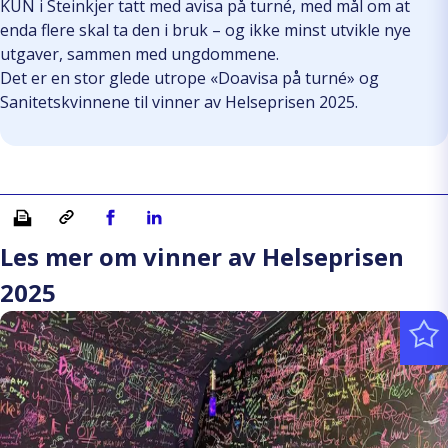
KUN i Steinkjer tatt med avisa på turné, med mål om at
enda flere skal ta den i bruk – og ikke minst utvikle nye
utgaver, sammen med ungdommene.
Det er en stor glede utrope «Doavisa på turné» og
Sanitetskvinnene til vinner av Helseprisen 2025.
Skriv ut
Kopiera länk
Del på Facebook
Del på Linkedin
Les mer om vinner av Helseprisen
2025