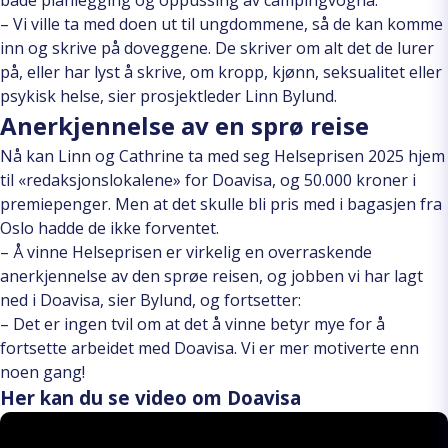
både planlegging og oppussing av campingvogna.
– Vi ville ta med doen ut til ungdommene, så de kan komme
inn og skrive på doveggene. De skriver om alt det de lurer
på, eller har lyst å skrive, om kropp, kjønn, seksualitet eller
psykisk helse, sier prosjektleder Linn Bylund.
Anerkjennelse av en sprø reise
Nå kan Linn og Cathrine ta med seg Helseprisen 2025 hjem
til «redaksjonslokalene» for Doavisa, og 50.000 kroner i
premiepenger. Men at det skulle bli pris med i bagasjen fra
Oslo hadde de ikke forventet.
– Å vinne Helseprisen er virkelig en overraskende
anerkjennelse av den sprøe reisen, og jobben vi har lagt
ned i Doavisa, sier Bylund, og fortsetter:
– Det er ingen tvil om at det å vinne betyr mye for å
fortsette arbeidet med Doavisa. Vi er mer motiverte enn
noen gang!
Her kan du se video om Doavisa