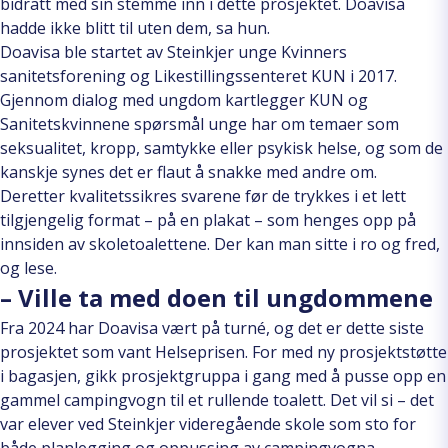
bidratt med sin stemme inn i dette prosjektet. Doavisa
hadde ikke blitt til uten dem, sa hun.
Doavisa ble startet av Steinkjer unge Kvinners
sanitetsforening og Likestillingssenteret KUN i 2017.
Gjennom dialog med ungdom kartlegger KUN og
Sanitetskvinnene spørsmål unge har om temaer som
seksualitet, kropp, samtykke eller psykisk helse, og som de
kanskje synes det er flaut å snakke med andre om.
Deretter kvalitetssikres svarene før de trykkes i et lett
tilgjengelig format – på en plakat – som henges opp på
innsiden av skoletoalettene. Der kan man sitte i ro og fred,
og lese.
– Ville ta med doen til ungdommene
Fra 2024 har Doavisa vært på turné, og det er dette siste
prosjektet som vant Helseprisen. For med ny prosjektstøtte
i bagasjen, gikk prosjektgruppa i gang med å pusse opp en
gammel campingvogn til et rullende toalett. Det vil si – det
var elever ved Steinkjer videregående skole som sto for