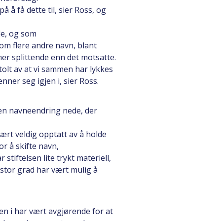
å å få dette til, sier Ross, og
de, og som
om flere andre navn, blant
r splittende enn det motsatte.
stolt av at vi sammen har lykkes
nner seg igjen i, sier Ross.
 en navneendring nede, der
ært veldig opptatt av å holde
r å skifte navn,
stiftelsen lite trykt materiell,
 stor grad har vært mulig å
n i har vært avgjørende for at