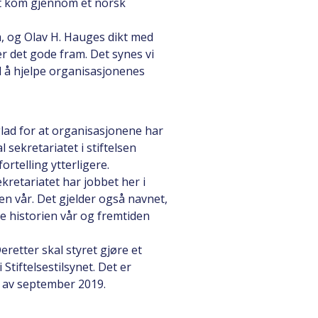
et kom gjennom et norsk
, og Olav H. Hauges dikt med
r det gode fram. Det synes vi
til å hjelpe organisasjonenes
glad for at organisasjonene har
ekretariatet i stiftelsen
rtelling ytterligere.
kretariatet har jobbet her i
sen vår. Det gjelder også navnet,
e historien vår og fremtiden
retter skal styret gjøre et
 Stiftelsestilsynet. Det er
n av september 2019.