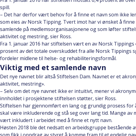
Fra 1. januar 2016 har stiftelsen mottatt 6,4 prosent av ove
spill.
– Det har derfor vært behov for å finne et navn som ikke lenge
som eies av Norsk Tipping. Tvert imot har vi ønsket å finne
samlende på medlemsorganisasjonene og som løfter stiftels
aktivitet og mestring, sier Ross.
Fra 1. januar 2016 har stiftelsen vært en av Norsk Tipping
prosent av det totale overskuddet fra alle Norsk Tippings spil
fordeler midlene til helse- og rehabiliteringsformål.
Viktig med et samlende navn
Det nye navnet blir altså Stiftelsen Dam. Navnet er et akron
aktivitet, mestring».
– Selv om det nye navnet ikke er intuitivt, mener vi akronym
innholdet i prosjektene stiftelsen støtter, sier Ross.
Stiftelsen har gjennomført en lang og grundig prosess for
skal være inkluderende og stå seg over lang tid. Mange a
vært inkludert i arbeidet med å finne et nytt navn.
Høsten 2018 ble det nedsatt en arbeidsgruppe bestående a
som fikk i oppdrag av styret å komme fram til et endelig na