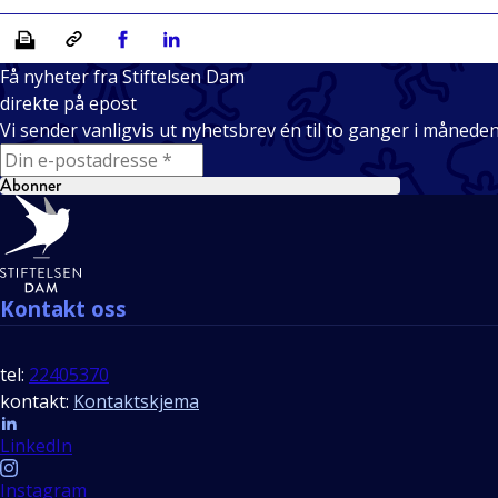
Skriv ut
Kopiera länk
Del på Facebook
Del på Linkedin
Få nyheter fra Stiftelsen Dam
direkte på epost
Vi sender vanligvis ut nyhetsbrev én til to ganger i månede
E-mail
Abonner
Bunntekst
Kontakt oss
tel:
22405370
kontakt:
Kontaktskjema
Follow us
LinkedIn
Instagram