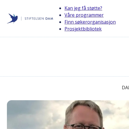
Kan jeg få støtte?
Våre programmer
Finn søkerorganisasjon
Stiftelsen Dam
Prosjektbibliotek
back
ExtraStiftelsen
Et enstemmig årsmøte stemte for at stiftelsen skal endre
navn.
DA