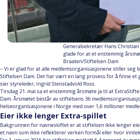
Generalsekretær Hans Christian L
glade for at et enstemmig årsmøte
Braaten/Stiftelsen Dam
– Vi er glad for at alle medlemsorganisasjonene stiller seg ba
Stiftelsen Dam. Det har vært en lang prosess for å finne et 
sier styreleder, Ingrid Stenstadvold Ross.
Tirsdag 21. mai sa et enstemmig årsmøte ja til at ExtraStiftel
Dam. Årsmøtet består av stiftelsens 36 medlemsorganisasjo
helseorganisasjonene i Norge med over 1,6 millioner medl
Eier ikke lenger Extra-spillet
Bakgrunnen for navneskiftet er at stiftelsen ikke lenger eie
et navn som ikke reflekterer verken formål eller hvor innt