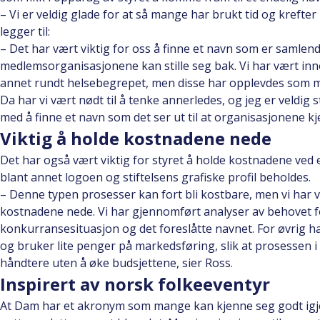
– Vi er veldig glade for at så mange har brukt tid og krefter p
legger til:
– Det har vært viktig for oss å finne et navn som er samlen
medlemsorganisasjonene kan stille seg bak. Vi har vært inn
annet rundt helsebegrepet, men disse har opplevdes som me
Da har vi vært nødt til å tenke annerledes, og jeg er veldig 
med å finne et navn som det ser ut til at organisasjonene kje
Viktig å holde kostnadene nede
Det har også vært viktig for styret å holde kostnadene ved
blant annet logoen og stiftelsens grafiske profil beholdes.
– Denne typen prosesser kan fort bli kostbare, men vi har v
kostnadene nede. Vi har gjennomført analyser av behovet fo
konkurransesituasjon og det foreslåtte navnet. For øvrig har 
og bruker lite penger på markedsføring, slik at prosessen i
håndtere uten å øke budsjettene, sier Ross.
Inspirert av norsk folkeeventyr
At Dam har et akronym som mange kan kjenne seg godt igje