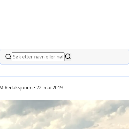
 skifter navn til Stiftelsen Dam
Søk
Søk
M Redaksjonen •
22. mai 2019