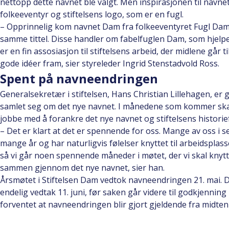
nettopp dette navnet ble valgt. Men inspirasjonen til navn
folkeeventyr og stiftelsens logo, som er en fugl.
– Opprinnelig kom navnet Dam fra folkeeventyret Fugl Dam
samme tittel. Disse handler om fabelfuglen Dam, som hjelpe
er en fin assosiasjon til stiftelsens arbeid, der midlene går 
gode idéer fram, sier styreleder Ingrid Stenstadvold Ross.
Spent på navneendringen
Generalsekretær i stiftelsen, Hans Christian Lillehagen, er 
samlet seg om det nye navnet. I månedene som kommer skal s
jobbe med å forankre det nye navnet og stiftelsens historiefo
– Det er klart at det er spennende for oss. Mange av oss i se
mange år og har naturligvis følelser knyttet til arbeidsplas
så vi går noen spennende måneder i møtet, der vi skal knytt
sammen gjennom det nye navnet, sier han.
Årsmøtet i Stiftelsen Dam vedtok navneendringen 21. mai. De
endelig vedtak 11. juni, før saken går videre til godkjenning i
forventet at navneendringen blir gjort gjeldende fra midte