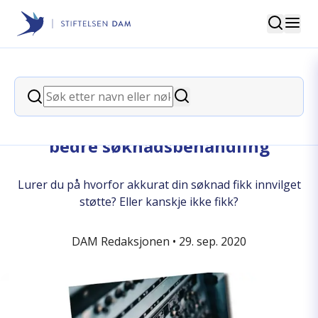
Søk
Stiftelsen Dam
back
Søk
Søk
Rapport: Stiftelsen Dams arbeid for
bedre søknadsbehandling
Lurer du på hvorfor akkurat din søknad fikk innvilget
støtte? Eller kanskje ikke fikk?
DAM Redaksjonen •
29. sep. 2020