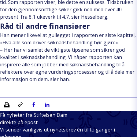
tid. Som rapporten viser, ble dette en suksess. Tidsbruken
for den gjennomsnittlige søker gikk ned med over 40
prosent, fra 8,1 ukeverk til 4,7, sier Hesselberg.
Råd til andre finansiører
Han mener likevel at gullegget i rapporten er siste kapittel,
«Hva alle som driver søknadsbehandling bør gjøre».
– Her har vi samlet de viktigste tipsene som sikrer god
kvalitet i søknadsbehandling. Vi håper rapporten kan
inspirere alle som jobber med søknadsbehandling til å
reflektere over egne vurderingsprosesser og til å dele mer
informasjon om dem, sier han.
Skriv ut
Kopiera länk
Del på Facebook
Del på Linkedin
Få nyheter fra Stiftelsen Dam
direkte på epost
Vi sender vanligvis ut nyhetsbrev én til to ganger i