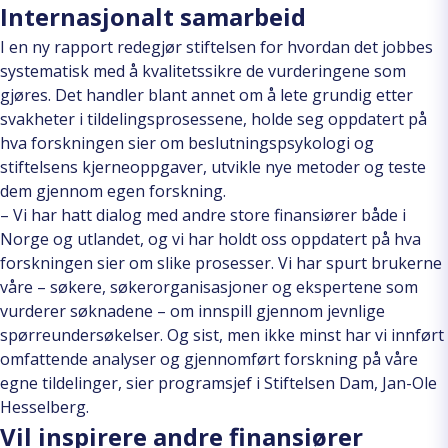
Internasjonalt samarbeid
I en ny rapport redegjør stiftelsen for hvordan det jobbes
systematisk med å kvalitetssikre de vurderingene som
gjøres. Det handler blant annet om å lete grundig etter
svakheter i tildelingsprosessene, holde seg oppdatert på
hva forskningen sier om beslutningspsykologi og
stiftelsens kjerneoppgaver, utvikle nye metoder og teste
dem gjennom egen forskning.
– Vi har hatt dialog med andre store finansiører både i
Norge og utlandet, og vi har holdt oss oppdatert på hva
forskningen sier om slike prosesser. Vi har spurt brukerne
våre – søkere, søkerorganisasjoner og ekspertene som
vurderer søknadene – om innspill gjennom jevnlige
spørreundersøkelser. Og sist, men ikke minst har vi innført
omfattende analyser og gjennomført forskning på våre
egne tildelinger, sier programsjef i Stiftelsen Dam, Jan-Ole
Hesselberg.
Vil inspirere andre finansiører