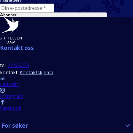
måneden
E-mail
Abonner
Bunntekst
Kontakt oss
tel:
22405370
kontakt:
Kontaktskjema
Follow us
LinkedIn
Instagram
Facebook
For søker