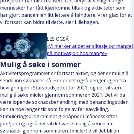
prosjekter har blitt realisert. Det betyr at veldig mange
mennesker har fått kjærkomne tiltak og aktiviteter som
har gjort pandemien litt lettere å håndtere. Vi er glad for at
vi fortsatt kan bidra til dette, sier Lillehagen.
LES OGSÅ
«Vi merker at det er slitasje og mangel
på motivasjon hos mange»
Mulig å søke i sommer
Aktivitetsprogrammet er fortsatt aktivt, og det er mulig å
sende inn søknader nå. Her er det også penger igjen fra
bevilgningen i Statsbudsjettet for 2021, og det vil være
mulig å søke midler gjennom sommeren 2021. Det vil da
være løpende søknadsbehandling, med behandlingstiden
kan ta noe lenger tid som følge av ferieavvikling.
Stimuleringsprogrammet gjenåpner i månedsskiftet
juni/juli, og også der vil det være mulig å sende inn
søknader gjennom sommeren. Imidlertid vil det bli én