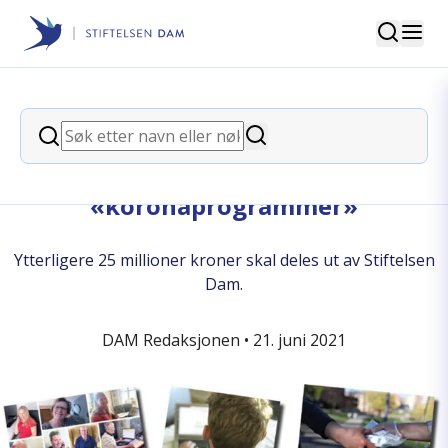
Søk
Stiftelsen Dam
back
Søk
Søk
Stortinget vedtok styrking av
«koronaprogrammer»
Ytterligere 25 millioner kroner skal deles ut av Stiftelsen
Dam.
DAM Redaksjonen •
21. juni 2021