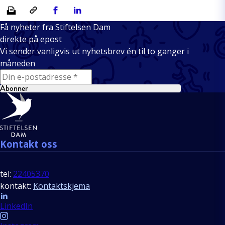
Skriv ut
Kopiera länk
Del på Facebook
Del på Linkedin
Få nyheter fra Stiftelsen Dam
direkte på epost
Vi sender vanligvis ut nyhetsbrev én til to ganger i
måneden
E-mail
Abonner
Bunntekst
Kontakt oss
tel:
22405370
kontakt:
Kontaktskjema
Follow us
LinkedIn