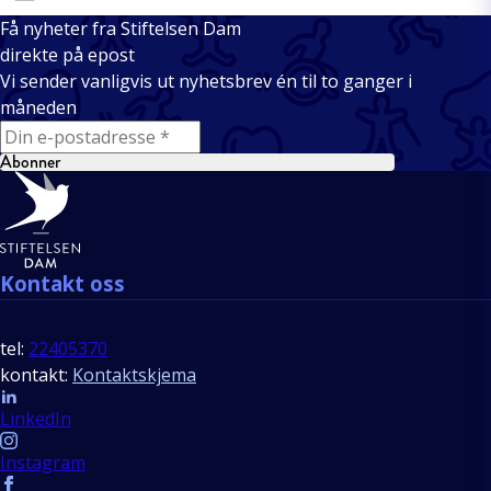
Få nyheter fra Stiftelsen Dam
direkte på epost
Vi sender vanligvis ut nyhetsbrev én til to ganger i
måneden
E-mail
Abonner
Bunntekst
Kontakt oss
tel:
22405370
kontakt:
Kontaktskjema
Follow us
LinkedIn
Instagram