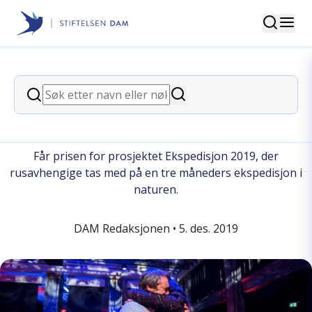
Søk
Stiftelsen Dam
back
Søk
Søk
Veien ut vant Helseprisen 2019
Får prisen for prosjektet Ekspedisjon 2019, der
rusavhengige tas med på en tre måneders ekspedisjon i
naturen.
DAM Redaksjonen •
5. des. 2019