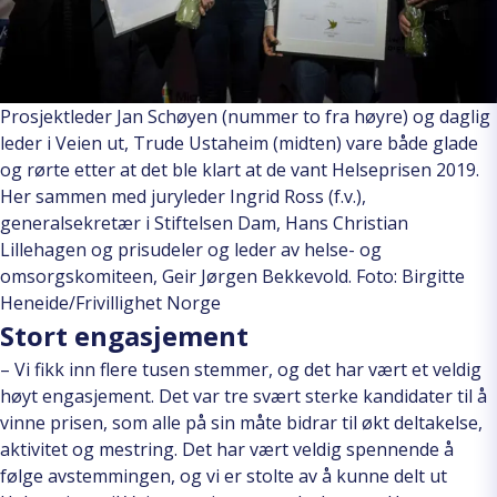
Prosjektleder Jan Schøyen (nummer to fra høyre) og daglig
leder i Veien ut, Trude Ustaheim (midten) vare både glade
og rørte etter at det ble klart at de vant Helseprisen 2019.
Her sammen med juryleder Ingrid Ross (f.v.),
generalsekretær i Stiftelsen Dam, Hans Christian
Lillehagen og prisudeler og leder av helse- og
omsorgskomiteen, Geir Jørgen Bekkevold. Foto: Birgitte
Heneide/Frivillighet Norge
Stort engasjement
– Vi fikk inn flere tusen stemmer, og det har vært et veldig
høyt engasjement. Det var tre svært sterke kandidater til å
vinne prisen, som alle på sin måte bidrar til økt deltakelse,
aktivitet og mestring. Det har vært veldig spennende å
følge avstemmingen, og vi er stolte av å kunne delt ut