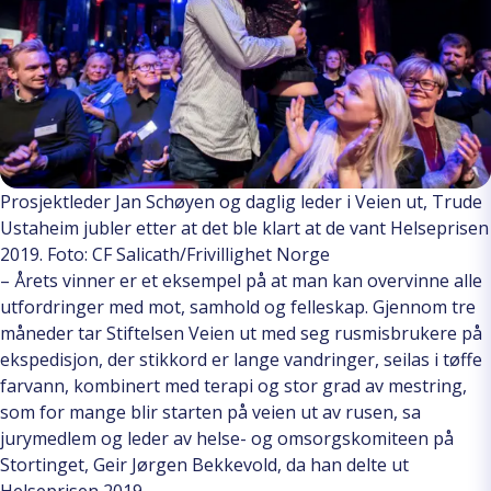
Prosjektleder Jan Schøyen og daglig leder i Veien ut, Trude
Ustaheim jubler etter at det ble klart at de vant Helseprisen
2019. Foto: CF Salicath/Frivillighet Norge
– Årets vinner er et eksempel på at man kan overvinne alle
utfordringer med mot, samhold og felleskap. Gjennom tre
måneder tar Stiftelsen Veien ut med seg rusmisbrukere på
ekspedisjon, der stikkord er lange vandringer, seilas i tøffe
farvann, kombinert med terapi og stor grad av mestring,
som for mange blir starten på veien ut av rusen, sa
jurymedlem og leder av helse- og omsorgskomiteen på
Stortinget, Geir Jørgen Bekkevold, da han delte ut
Helseprisen 2019.