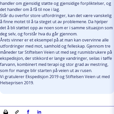
handler om gjensidig støtte og gjensidige forpliktelser, og
det handler om å få til noe i lag.
Står du overfor store utfordringer, kan det være vanskelig
å finne motet til å ta steget ut av problemene. Da hjelper
det å bli støttet opp av noen som er i samme situasjon som
deg selv, og forstår hva du går gjennom.
Årets vinner er et eksempel på at man kan overvinne alle
utfordringer med mot, samhold og felleskap. Gjennom tre
måneder tar Stiftelsen Veien ut med seg rusmisbrukere på
ekspedisjon, der stikkord er lange vandringer, seilas i tøffe
farvann, kombinert med terapi og stor grad av mestring,
som for mange blir starten på veien ut av rusen.
Vi gratulerer Ekspedisjon 2019 og Stiftelsen Veien ut med
Helseprisen 2019.
Skriv ut
Kopiera länk
Del på Facebook
Del på Linkedin