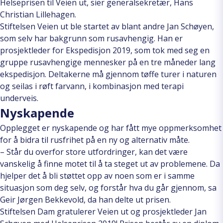
Helseprisen til Veien ut, sier generalsekretær, Hans
Christian Lillehagen.
Stiftelsen Veien ut ble startet av blant andre Jan Schøyen,
som selv har bakgrunn som rusavhengig. Han er
prosjektleder for Ekspedisjon 2019, som tok med seg en
gruppe rusavhengige mennesker på en tre måneder lang
ekspedisjon. Deltakerne må gjennom tøffe turer i naturen
og seilas i røft farvann, i kombinasjon med terapi
underveis.
Nyskapende
Opplegget er nyskapende og har fått mye oppmerksomhet
for å bidra til rusfrihet på en ny og alternativ måte.
– Står du overfor store utfordringer, kan det være
vanskelig å finne motet til å ta steget ut av problemene. Da
hjelper det å bli støttet opp av noen som er i samme
situasjon som deg selv, og forstår hva du går gjennom, sa
Geir Jørgen Bekkevold, da han delte ut prisen.
Stiftelsen Dam gratulerer Veien ut og prosjektleder Jan