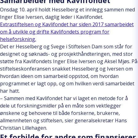
Samarbeider med Kavlifondet
Onsdag 10. april holdt Hesselberg et innlegg sammen med
Inger Elise Iversen, daglig leder i Kavlifondet.
Extrastiftelsen og Kavlifondet har siden 2017 samarbeidet
om å utvikle og drifte Kavlifondets program for
helseforskning.
Det er Hesselberg og Svege i Stiftelsen Dam som står for
designet og søknads- og prosjekthåndteringen, med stor
støtte fra Kavlifondets Inger Elise Iversen og Aksel Mjøs. På
stiftelseskonferansen snakket Hesselberg og Iversen om
hvordan ideen om samarbeid oppstod, om hvordan
programmet er lagt opp, og om hvilken verdi samarbeidet
har hatt.
– Sammen med Kavlifondet har vi laget en metode for å
dele ut forskningsmidler på en måte som vektlegger
ønskene og behovene til både forskerne, brukerne,
allmennheten og stiftelsen, sier generalsekretær Hans
Christian Lillehagen.
Et forbilde for andre som finansierer