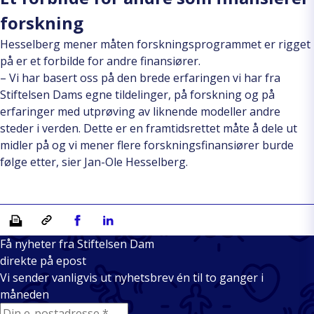
forskning
Hesselberg mener måten forskningsprogrammet er rigget
på er et forbilde for andre finansiører.
– Vi har basert oss på den brede erfaringen vi har fra
Stiftelsen Dams egne tildelinger, på forskning og på
erfaringer med utprøving av liknende modeller andre
steder i verden. Dette er en framtidsrettet måte å dele ut
midler på og vi mener flere forskningsfinansiører burde
følge etter, sier Jan-Ole Hesselberg.
Skriv ut
Kopiera länk
Del på Facebook
Del på Linkedin
Få nyheter fra Stiftelsen Dam
direkte på epost
Vi sender vanligvis ut nyhetsbrev én til to ganger i
måneden
E-mail