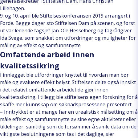
generalsekretær i Stiftelsen Dam, Hans Christian
Lillehagen.
9. og 10. april ble Stiftelseskonferansen 2019 arrangert i
Førde. Begge dager sto Stiftelsen Dam på scenen, og først
ut var ledende fagsjef Jan-Ole Hesselberg og fagrådgiver
Ida Svege, som snakket om utfordringer og muligheter for
måling av effekt og samfunnsnytte.
Omfattende arbeid innen
kvalitetssikring
I innlegget ble utfordringer knyttet til hvordan man bør
måle og evaluere effekt belyst. Stiftelsen delte også innsikt
i det relativt omfattende arbeidet de gjør innen
kvalitetssikring. I tillegg ble stiftelsens egen forskning for å
skaffe mer kunnskap om søknadsprosessene presentert.
– Inntrykket er at mange har en urealistisk målsetting om å
måle effekt og samfunnsnytte av sine egne aktiviteter eller
tildelinger, samtidig som de forsømmer å samle data om de
viktigste beslutningene som tas i det daglige, sier