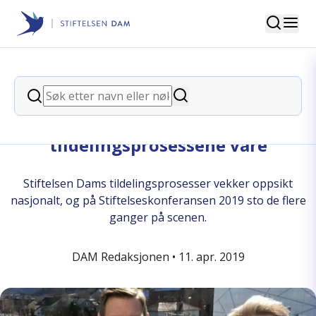
Søk
Stiftelsen Dam
back
Søk
Søk
– Vi er stolte over
tildelingsprosessene våre
Stiftelsen Dams tildelingsprosesser vekker oppsikt
nasjonalt, og på Stiftelseskonferansen 2019 sto de flere
ganger på scenen.
DAM Redaksjonen •
11. apr. 2019