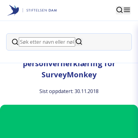
Søk
Stiftelsen Dam
back
Søk
Søk
Stiftelsen Dams
personvernerklæring for
SurveyMonkey
Sist oppdatert: 30.11.2018