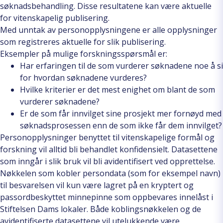
søknadsbehandling. Disse resultatene kan være aktuelle
for vitenskapelig publisering.
Med unntak av personopplysningene er alle
opplysninger
som registreres aktuelle for slik publisering.
Eksempler på mulige forskningsspørsmål er:
Har erfaringen til de som vurderer søknadene noe å si
for hvordan søknadene vurderes?
Hvilke kriterier er det mest enighet om blant de som
vurderer søknadene?
Er de som får innvilget sine prosjekt mer fornøyd med
søknadsprosessen enn de som ikke får dem innvilget?
Personopplysninger benyttet til vitenskapelige formål og
forskning vil alltid bli behandlet konfidensielt. Datasettene
som inngår i slik bruk vil bli avidentifisert ved opprettelse.
Nøkkelen som kobler persondata (som for eksempel navn)
til besvarelsen vil kun være lagret på en kryptert og
passordbeskyttet minnepinne som oppbevares innelåst i
Stiftelsen Dams lokaler. Både koblingsnøkkelen og de
avidentifiserte datasettene vil utelukkende være