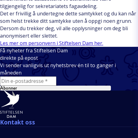
tilgjengelig for sekretariatets fagavdeling.
Det er frivillig å undertegne dette samtykket og du kan når
som helst trekke ditt samtykke uten å oppgi noen grunn.
Dersom du trekker deg, vil alle opplysninger om deg bli
anonymisert eller slettet.
Les mer om personvern i Stiftelsen Dam her.
Få nyheter fra Stiftelsen Dam
direkte på epost
Vi sender vanligvis ut nyhetsbrev én til to ganger i
måneden
E-mail
Abonner
Bunntekst
Kontakt oss