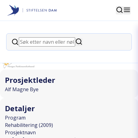
Søk
Stiftelsen Dam
back
Søk
30 årshåp for unge parkinson`ere
Søk
I SAMARBEID MED
Prosjektleder
Alf Magne Bye
Detaljer
Program
Rehabilitering (2009)
Prosjektnavn