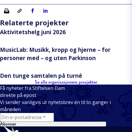
Skriv ut
Kopiera länk
Del på Facebook
Del på Linkedin
Relaterte projekter
Aktivitetshelg juni 2026
MusicLab: Musikk, kropp og hjerne – for
personer med – og uten Parkinson
Den tunge samtalen på turné
Se alle organisasjonens prosjekter
Få nyheter fra Stiftelsen Dam
direkte på epost
Vi sender vanligvis ut nyhetsbrev én til to ganger i
måneden
E-mail
Abonner
Bunntekst