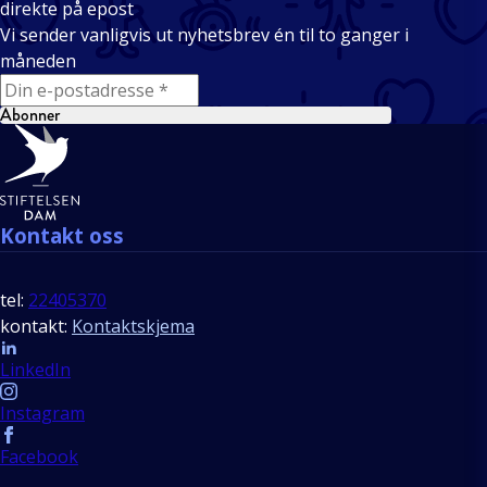
direkte på epost
Vi sender vanligvis ut nyhetsbrev én til to ganger i
måneden
E-mail
Abonner
Bunntekst
Kontakt oss
tel:
22405370
kontakt:
Kontaktskjema
Follow us
LinkedIn
Instagram
Facebook