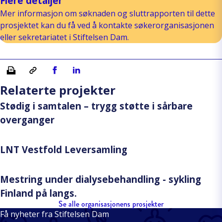
Flere detaljer
Mer informasjon om søknaden og sluttrapporten til dette
prosjektet kan du få ved å kontakte søkerorganisasjonen
eller sekretariatet i Stiftelsen Dam.
Skriv ut
Kopiera länk
Del på Facebook
Del på Linkedin
Relaterte projekter
Stødig i samtalen – trygg støtte i sårbare
overganger
LNT Vestfold Leversamling
Mestring under dialysebehandling - sykling
Finland på langs.
Se alle organisasjonens prosjekter
Få nyheter fra Stiftelsen Dam