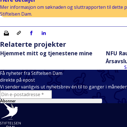
Mer informasjon om søknaden og sluttrapporten til dette pr
Stiftelsen Dam.
Skriv ut
Kopiera länk
Del på Facebook
Del på Linkedin
Relaterte projekter
Hjemmet mitt og tjenestene mine
NFU Rau
Årsavsl
S
Få nyheter fra Stiftelsen Dam
direkte på epost
Vi sender vanligvis ut nyhetsbrev én til to ganger i månede
E-mail
Abonner
Bunntekst