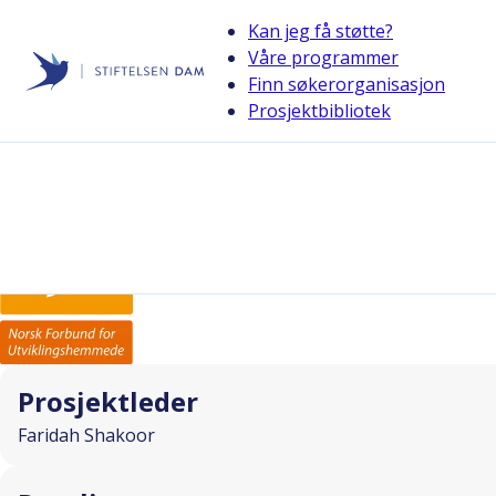
Kan jeg få støtte?
Våre programmer
Finn søkerorganisasjon
Stiftelsen Dam
Prosjektbibliotek
back
Abloom filmfestival
I SAMARBEID MED
Prosjektleder
Faridah Shakoor