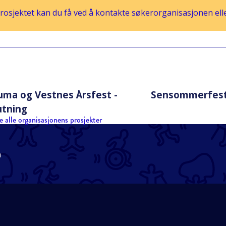
osjektet kan du få ved å kontakte søkerorganisasjonen eller
ma og Vestnes Årsfest -
Sensommerfes
utning
e alle organisasjonens prosjekter
n