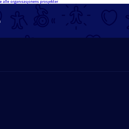
e alle organisasjonens prosjekter
n