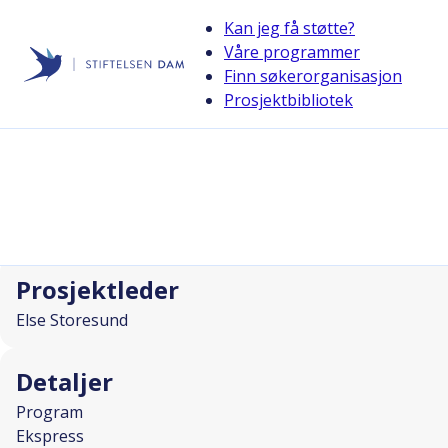
Kan jeg få støtte?
Våre programmer
Finn søkerorganisasjon
Stiftelsen Dam
Prosjektbibliotek
back
ADHD-yoga i Bergen
I SAMARBEID MED
Prosjektleder
Else Storesund
Detaljer
Program
Ekspress