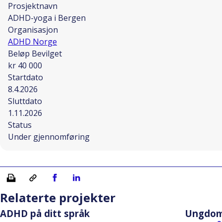
Prosjektnavn
ADHD-yoga i Bergen
Organisasjon
ADHD Norge
Beløp Bevilget
kr 40 000
Startdato
8.4.2026
Sluttdato
1.11.2026
Status
Under gjennomføring
Skriv ut
Kopiera länk
Del på Facebook
Del på Linkedin
Relaterte projekter
ADHD på ditt språk
Ungdom 