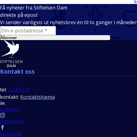
S
Få nyheter fra Stiftelsen Dam
direkte på epost
Vi sender vanligvis ut nyhetsbrev én til to ganger i månede
E-mail
Abonner
Bunntekst
Kontakt oss
tel:
22405370
kontakt:
Kontaktskjema
Follow us
LinkedIn
Instagram
Facebook