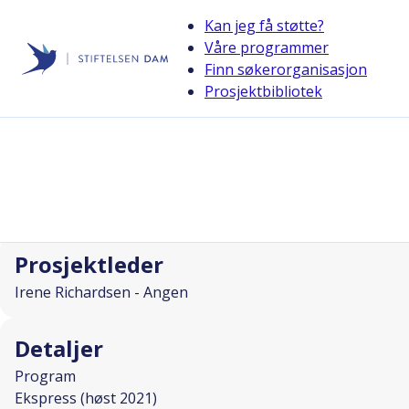
Kan jeg få støtte?
Våre programmer
Finn søkerorganisasjon
Stiftelsen Dam
Prosjektbibliotek
back
Aktiv fritid - for barn og ung i Innlan
I SAMARBEID MED
Prosjektleder
Irene Richardsen - Angen
Detaljer
Program
Ekspress (høst 2021)