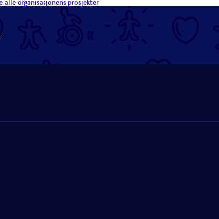
e alle organisasjonens prosjekter
n