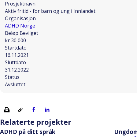
Prosjektnavn
Aktiv fritid - for barn og ung i Innlandet
Organisasjon
ADHD Norge
Beløp Bevilget
kr 30 000
Startdato
16.11.2021
Sluttdato
31.12.2022
Status
Avsluttet
Skriv ut
Kopiera länk
Del på Facebook
Del på Linkedin
Relaterte projekter
ADHD på ditt språk
Ungdom 