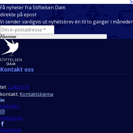
S
Få nyheter fra Stiftelsen Dam
direkte på epost
Vi sender vanligvis ut nyhetsbrev én til to ganger i månede
E-mail
Abonner
Bunntekst
Kontakt oss
tel:
22405370
kontakt:
Kontaktskjema
Follow us
LinkedIn
Instagram
Facebook