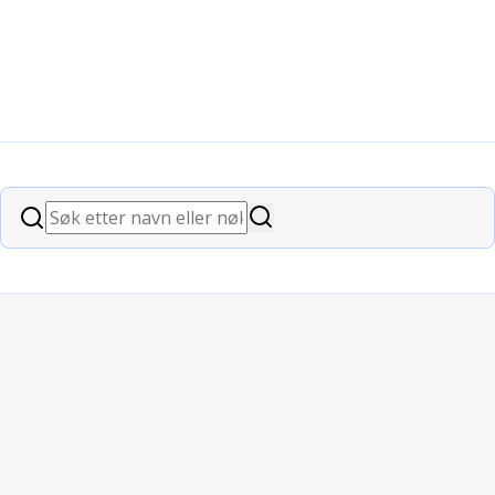
det
Søk
Søk