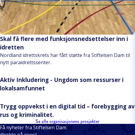
Skal få flere med funksjonsnedsettelser inn i
idretten
Nordland idrettskrets har fått støtte fra Stiftelsen Dam til
nytt paraidrettssenter.
Aktiv Inkludering - Ungdom som ressurser i
lokalsamfunnet
Trygg oppvekst i en digital tid – forebygging av
rus og kriminalitet.
Se alle organisasjonens prosjekter
Få nyheter fra Stiftelsen Dam
direkte på epost