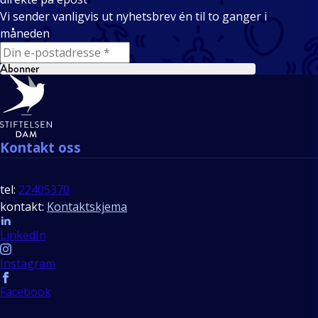
Vi sender vanligvis ut nyhetsbrev én til to ganger i
måneden
E-mail
Abonner
Bunntekst
Kontakt oss
tel:
22405370
kontakt:
Kontaktskjema
Follow us
LinkedIn
Instagram
Facebook