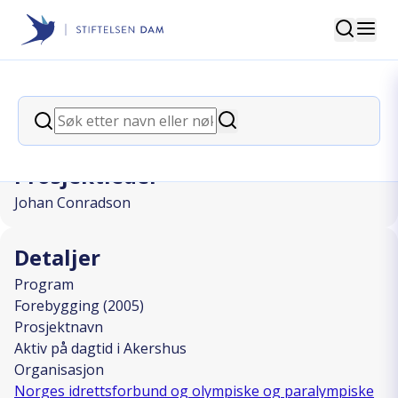
Søk
Stiftelsen Dam
back
Søk
Aktiv på dagtid i Akershus
Søk
Prosjektleder
Johan Conradson
Detaljer
Program
Forebygging (2005)
Prosjektnavn
Aktiv på dagtid i Akershus
Organisasjon
Norges idrettsforbund og olympiske og paralympiske