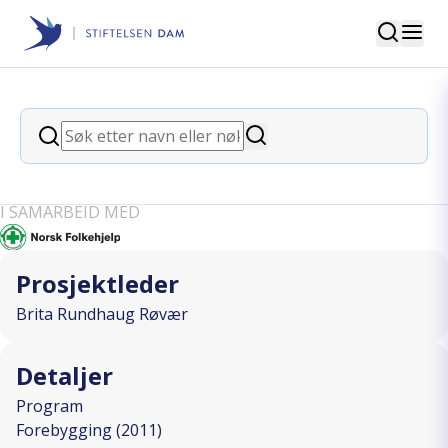
Søk
Stiftelsen Dam
back
Søk
Aktiv sensommer! aktiviteter for 11-
Søk
15år
I SAMARBEID MED
Prosjektleder
Brita Rundhaug Røvær
Detaljer
Program
Forebygging (2011)