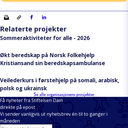
Skriv ut
Kopiera länk
Del på Facebook
Del på Linkedin
Relaterte projekter
Sommeraktiviteter for alle - 2026
Økt beredskap på Norsk Folkehjelp
Kristiansand sin beredskapsambulanse
Veilederkurs i førstehjelp på somali, arabisk,
polsk og ukrainsk
Se alle organisasjonens prosjekter
Få nyheter fra Stiftelsen Dam
direkte på epost
Vi sender vanligvis ut nyhetsbrev én til to ganger i
måneden
E-mail