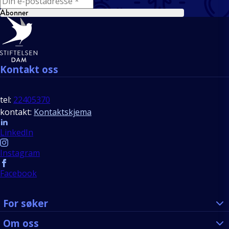
Abonner
Bunntekst
Kontakt oss
tel:
22405370
kontakt:
Kontaktskjema
Follow us
LinkedIn
Instagram
Facebook
For søker
Om oss