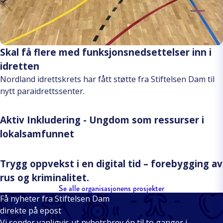
Skal få flere med funksjonsnedsettelser inn i
idretten
Nordland idrettskrets har fått støtte fra Stiftelsen Dam til
nytt paraidrettssenter.
Aktiv Inkludering - Ungdom som ressurser i
lokalsamfunnet
Trygg oppvekst i en digital tid – forebygging av
rus og kriminalitet.
Se alle organisasjonens prosjekter
Få nyheter fra Stiftelsen Dam
direkte på epost
Vi sender vanligvis ut nyhetsbrev én til to ganger i