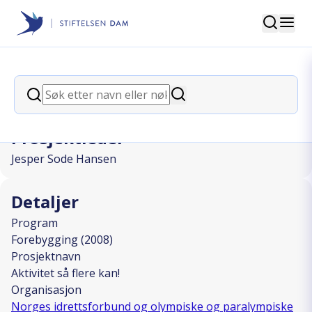
Søk
Stiftelsen Dam
back
Søk
Aktivitet så flere kan!
Søk
Prosjektleder
Jesper Sode Hansen
Detaljer
Program
Forebygging (2008)
Prosjektnavn
Aktivitet så flere kan!
Organisasjon
Norges idrettsforbund og olympiske og paralympiske