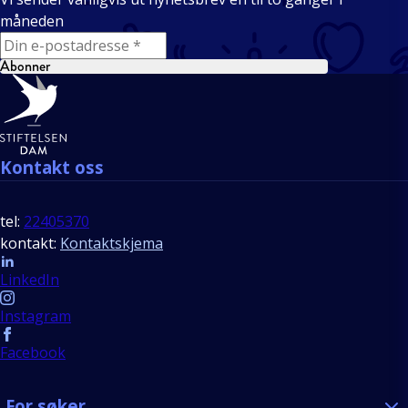
måneden
E-mail
Abonner
Bunntekst
Kontakt oss
tel:
22405370
kontakt:
Kontaktskjema
Follow us
LinkedIn
Instagram
Facebook
For søker