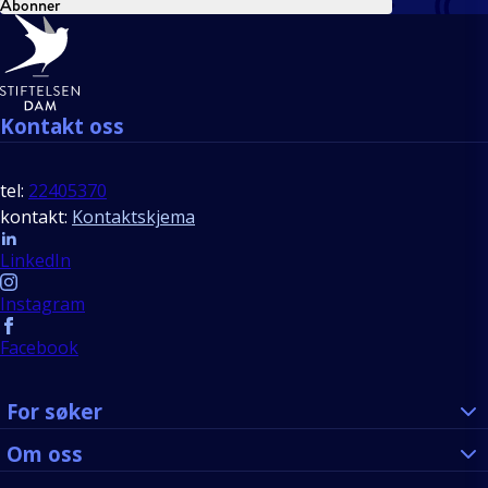
Abonner
Bunntekst
Kontakt oss
tel:
22405370
kontakt:
Kontaktskjema
Follow us
LinkedIn
Instagram
Facebook
For søker
Om oss