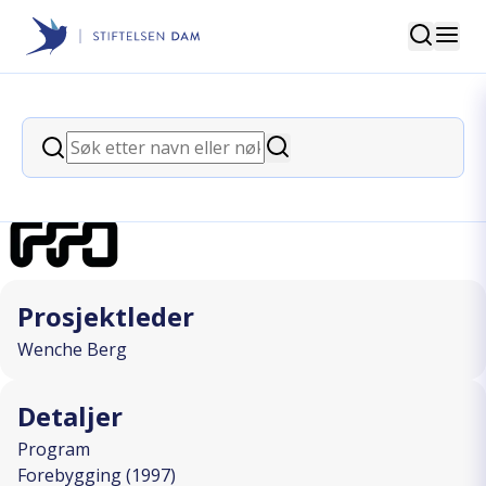
Søk
Stiftelsen Dam
back
Søk
Aktivitetsferie
Søk
I SAMARBEID MED
Prosjektleder
Wenche Berg
Detaljer
Program
Forebygging (1997)