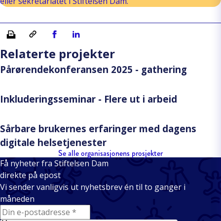
eller sekretariatet i Stiftelsen Dam.
Skriv ut
Kopiera länk
Del på Facebook
Del på Linkedin
Relaterte projekter
Pårørendekonferansen 2025 - gathering
Inkluderingsseminar - Flere ut i arbeid
Sårbare brukernes erfaringer med dagens
digitale helsetjenester
Se alle organisasjonens prosjekter
Få nyheter fra Stiftelsen Dam
direkte på epost
Vi sender vanligvis ut nyhetsbrev én til to ganger i
måneden
E-mail