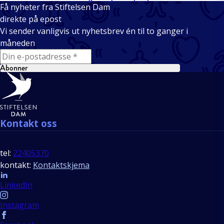
Få nyheter fra Stiftelsen Dam
direkte på epost
Vi sender vanligvis ut nyhetsbrev én til to ganger i
måneden
E-mail
Abonner
Bunntekst
Kontakt oss
tel:
22405370
kontakt:
Kontaktskjema
Follow us
LinkedIn
Instagram