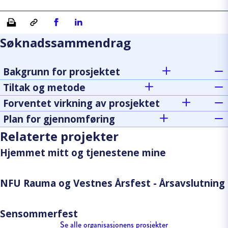
Skriv ut
Kopiera länk
Del på Facebook
Del på Linkedin
Søknadssammendrag
Bakgrunn for prosjektet
Tiltak og metode
Forventet virkning av prosjektet
Plan for gjennomføring
Relaterte projekter
Hjemmet mitt og tjenestene mine
NFU Rauma og Vestnes Årsfest - Årsavslutning
Sensommerfest
Se alle organisasjonens prosjekter