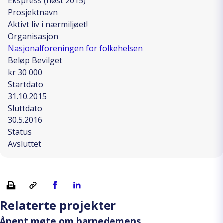
Ekspress (høst 2015)
Prosjektnavn
Aktivt liv i nærmiljøet!
Organisasjon
Nasjonalforeningen for folkehelsen
Beløp Bevilget
kr 30 000
Startdato
31.10.2015
Sluttdato
30.5.2016
Status
Avsluttet
Skriv ut
Kopiera länk
Del på Facebook
Del på Linkedin
Relaterte projekter
Åpent møte om barnedemens