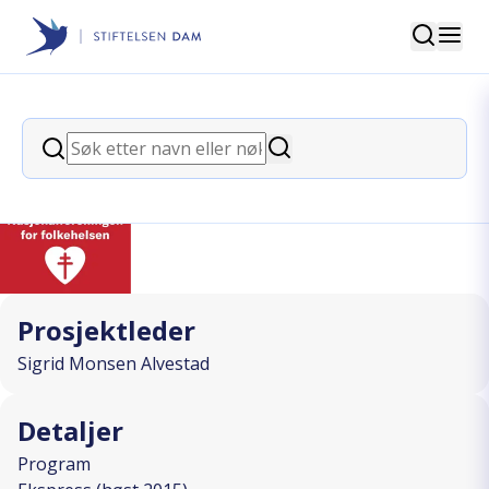
Søk
Stiftelsen Dam
back
Søk
Aktivt liv i nærmiljøet!
Søk
I SAMARBEID MED
Prosjektleder
Sigrid Monsen Alvestad
Detaljer
Program