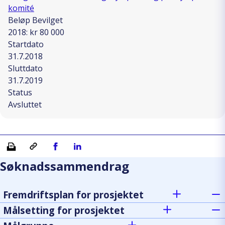
komité
Beløp Bevilget
2018: kr 80 000
Startdato
31.7.2018
Sluttdato
31.7.2019
Status
Avsluttet
Skriv ut
Kopiera länk
Del på Facebook
Del på Linkedin
Søknadssammendrag
Fremdriftsplan for prosjektet
Målsetting for prosjektet