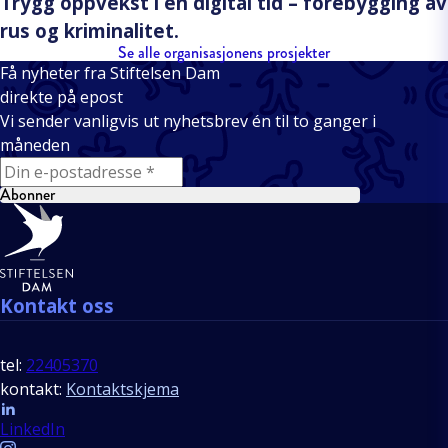
Trygg oppvekst i en digital tid – forebygging av
rus og kriminalitet.
Se alle organisasjonens prosjekter
Få nyheter fra Stiftelsen Dam
direkte på epost
Vi sender vanligvis ut nyhetsbrev én til to ganger i
måneden
E-mail
Abonner
Bunntekst
Kontakt oss
tel:
22405370
kontakt:
Kontaktskjema
Follow us
LinkedIn