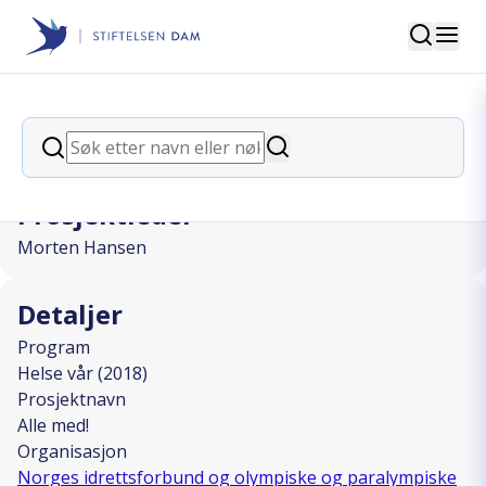
Søk
Stiftelsen Dam
back
Søk
Alle med!
Søk
Prosjektleder
Morten Hansen
Detaljer
Program
Helse vår (2018)
Prosjektnavn
Alle med!
Organisasjon
Norges idrettsforbund og olympiske og paralympiske