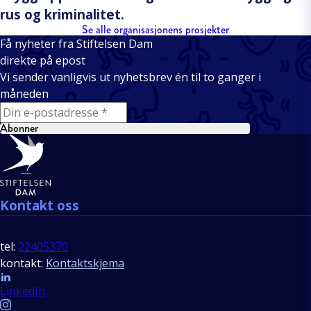
rus og kriminalitet.
Se alle organisasjonens prosjekter
Få nyheter fra Stiftelsen Dam
direkte på epost
Vi sender vanligvis ut nyhetsbrev én til to ganger i
måneden
E-mail
Abonner
Bunntekst
Kontakt oss
tel:
22405370
kontakt:
Kontaktskjema
Follow us
LinkedIn