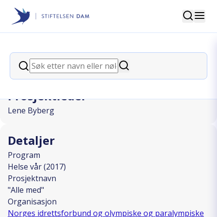
Søk
Stiftelsen Dam
back
Søk
"Alle med"
Søk
Prosjektleder
Lene Byberg
Detaljer
Program
Helse vår (2017)
Prosjektnavn
"Alle med"
Organisasjon
Norges idrettsforbund og olympiske og paralympiske