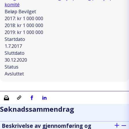
komité
Beløp Bevilget
2017: kr 1 000 000
2018: kr 1 000 000
2019: kr 1 000 000
Startdato
1.7.2017
Sluttdato
30.12.2020
Status
Avsluttet
Skriv ut
Kopiera länk
Del på Facebook
Del på Linkedin
Søknadssammendrag
Beskrivelse av gjennomføring og