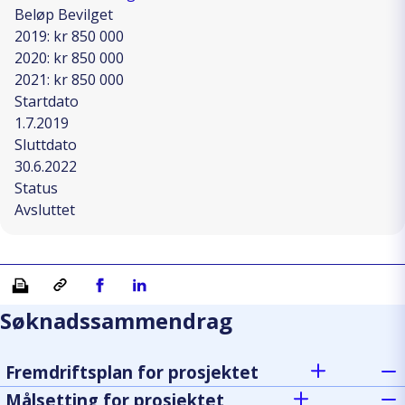
Beløp Bevilget
2019: kr 850 000
2020: kr 850 000
2021: kr 850 000
Startdato
1.7.2019
Sluttdato
30.6.2022
Status
Avsluttet
Skriv ut
Kopiera länk
Del på Facebook
Del på Linkedin
Søknadssammendrag
Fremdriftsplan for prosjektet
Målsetting for prosjektet