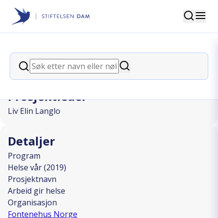
Søk
Stiftelsen Dam
back
Søk
Arbeid gir helse
Søk
Prosjektleder
Liv Elin Langlo
Detaljer
Program
Helse vår (2019)
Prosjektnavn
Arbeid gir helse
Organisasjon
Fontenehus Norge