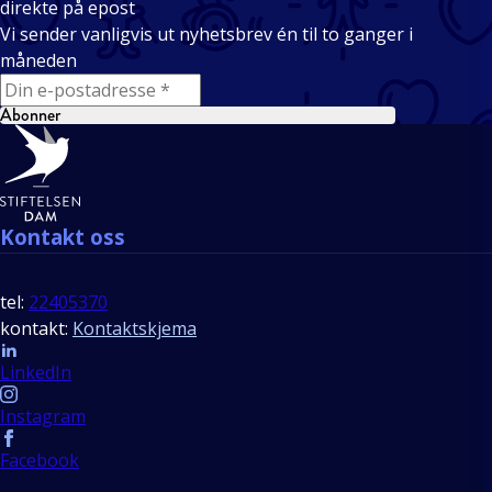
direkte på epost
Vi sender vanligvis ut nyhetsbrev én til to ganger i
måneden
E-mail
Abonner
Bunntekst
Kontakt oss
tel:
22405370
kontakt:
Kontaktskjema
Follow us
LinkedIn
Instagram
Facebook