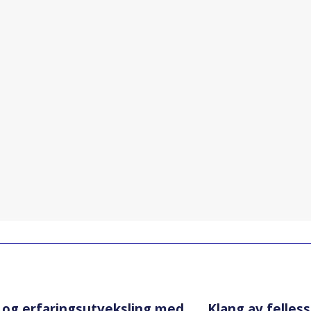
 og erfaringsutveksling med
Klang av felles