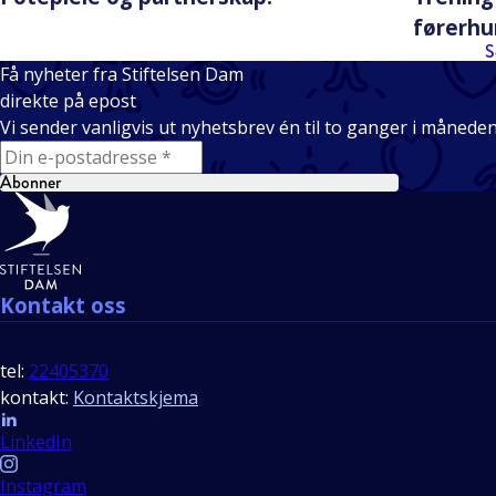
førerh
S
Få nyheter fra Stiftelsen Dam
direkte på epost
Vi sender vanligvis ut nyhetsbrev én til to ganger i månede
E-mail
Abonner
Bunntekst
Kontakt oss
tel:
22405370
kontakt:
Kontaktskjema
Follow us
LinkedIn
Instagram