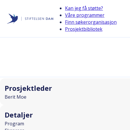
Kan jeg få støtte?
Våre programmer
Finn søkerorganisasjon
Stiftelsen Dam
Prosjektbibliotek
back
Arm i arm over Nevelfjell
I SAMARBEID MED
Prosjektleder
Berit Moe
Detaljer
Program