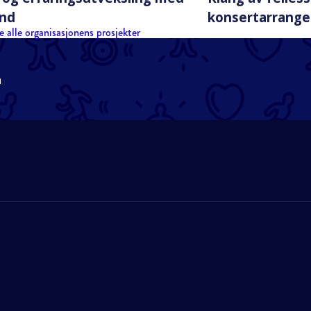
und
konsertarrange
e alle organisasjonens prosjekter
n