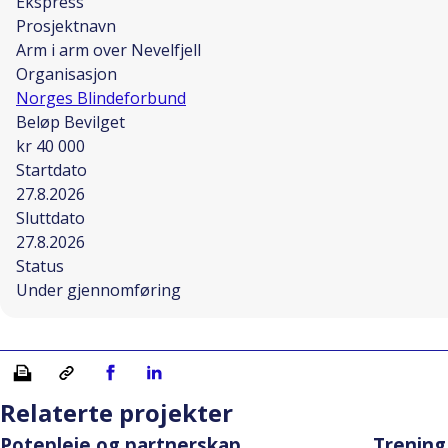
Ekspress
Prosjektnavn
Arm i arm over Nevelfjell
Organisasjon
Norges Blindeforbund
Beløp Bevilget
kr 40 000
Startdato
27.8.2026
Sluttdato
27.8.2026
Status
Under gjennomføring
Skriv ut
Kopiera länk
Del på Facebook
Del på Linkedin
Relaterte projekter
Potepleie og partnerskap.
Trening