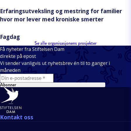
Erfaringsutveksling og mestring for familier
hvor mor lever med kroniske smerter
Fagdag
Se alle organisasjonens prosjekter
Få nyheter fra Stiftelsen Dam
direkte på epost
Vi sender vanligvis ut nyhetsbrev én til to ganger i
måneden
E-mail
Abonner
Bunntekst
Kontakt oss