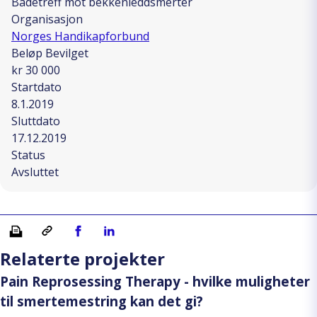
Badetreff mot bekkenleddsmerter
Organisasjon
Norges Handikapforbund
Beløp Bevilget
kr 30 000
Startdato
8.1.2019
Sluttdato
17.12.2019
Status
Avsluttet
Skriv ut
Kopiera länk
Del på Facebook
Del på Linkedin
Relaterte projekter
Pain Reprosessing Therapy - hvilke muligheter
til smertemestring kan det gi?