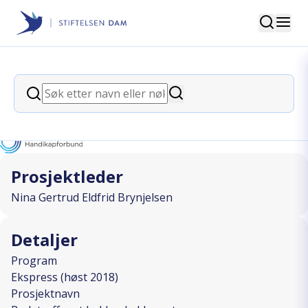
Søk
Stiftelsen Dam
back
Søk
Badetreff mot bekkenleddsmerter
Søk
I SAMARBEID MED
Prosjektleder
Nina Gertrud Eldfrid Brynjelsen
Detaljer
Program
Ekspress (høst 2018)
Prosjektnavn