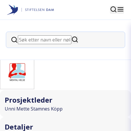
Søk
Stiftelsen Dam
back
Søk
Barn under radaren
Søk
I SAMARBEID MED
Prosjektleder
Unni Mette Stamnes Köpp
Detaljer