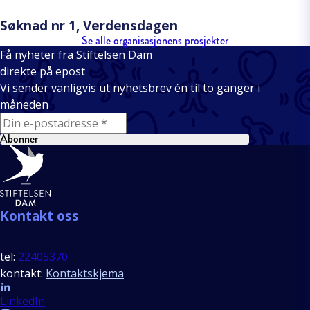
Søknad nr 1, Verdensdagen
Se alle organisasjonens prosjekter
Få nyheter fra Stiftelsen Dam
direkte på epost
Vi sender vanligvis ut nyhetsbrev én til to ganger i
måneden
E-mail
Abonner
Bunntekst
Kontakt oss
tel:
22405370
kontakt:
Kontaktskjema
Follow us
LinkedIn