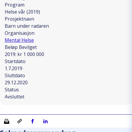
Program
Helse vår (2019)
Prosjektnavn
Barn under radaren
Organisasjon
Mental Helse
Beløp Bevilget
2019: kr 1 000 000
Startdato
1.7.2019
Sluttdato
29.12.2020
Status
Avsluttet
Skriv ut
Kopiera länk
Del på Facebook
Del på Linkedin