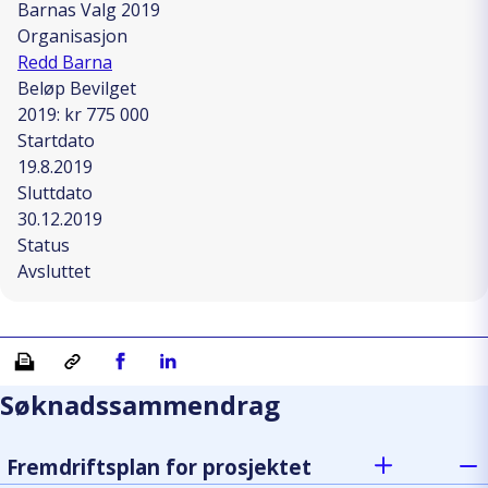
Barnas Valg 2019
Organisasjon
Redd Barna
Beløp Bevilget
2019: kr 775 000
Startdato
19.8.2019
Sluttdato
30.12.2019
Status
Avsluttet
Skriv ut
Kopiera länk
Del på Facebook
Del på Linkedin
Søknadssammendrag
Fremdriftsplan for prosjektet