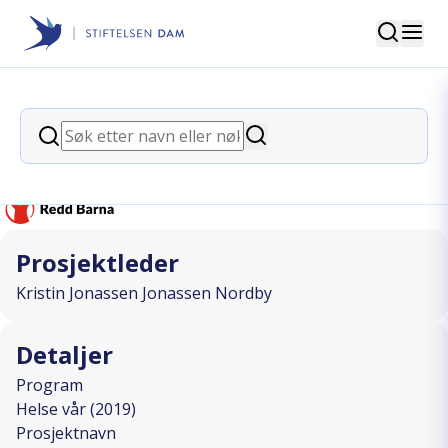
Søk
Stiftelsen Dam
back
Søk
Barnas Valg 2019
Søk
I SAMARBEID MED
Prosjektleder
Kristin Jonassen Jonassen Nordby
Detaljer
Program
Helse vår (2019)
Prosjektnavn