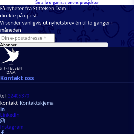
Se alle organisasjonens prosjekter
Få nyheter fra Stiftelsen Dam
direkte på epost
Vi sender vanligvis ut nyhetsbrev én til to ganger i
måneden
E-mail
Abonner
Bunntekst
Kontakt oss
tel:
22405370
kontakt:
Kontaktskjema
Follow us
LinkedIn
Instagram