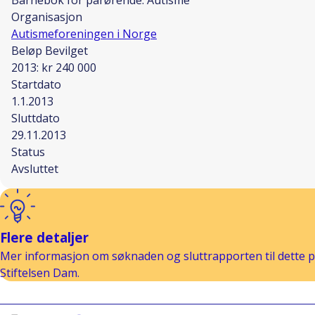
Barnebok for pårørende: Autisme
Organisasjon
Autismeforeningen i Norge
Beløp Bevilget
2013: kr 240 000
Startdato
1.1.2013
Sluttdato
29.11.2013
Status
Avsluttet
Flere detaljer
Mer informasjon om søknaden og sluttrapporten til dette pr
Stiftelsen Dam.
Skriv ut
Kopiera länk
Del på Facebook
Del på Linkedin