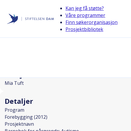
Kan jeg få støtte?
Våre programmer
Finn søkerorganisasjon
Stiftelsen Dam
Prosjektbibliotek
back
Barnebok for pårørende: Autisme
I SAMARBEID MED
Prosjektleder
Mia Tuft
Detaljer
Program
Forebygging (2012)
Prosjektnavn