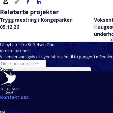
Relaterte projekter
Trygg mestring i Kongeparken
Voksent
05.12.26
Haugesu
underho
S
Få nyheter fra Stiftelsen Dam
direkte på epost
Vi sender vanligvis ut nyhetsbrev én til to ganger i månede
E-mail
Abonner
Bunntekst
Kontakt oss
tel:
22405370