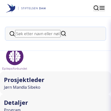
Søk
Stiftelsen Dam
back
Søk
Barnehagepakken
Søk
I SAMARBEID MED
Prosjektleder
Jørn Mandla Sibeko
Detaljer
Program