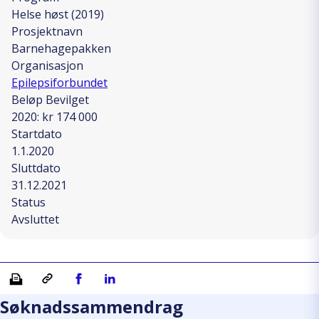
Helse høst (2019)
Prosjektnavn
Barnehagepakken
Organisasjon
Epilepsiforbundet
Beløp Bevilget
2020: kr 174 000
Startdato
1.1.2020
Sluttdato
31.12.2021
Status
Avsluttet
Skriv ut
Kopiera länk
Del på Facebook
Del på Linkedin
Søknadssammendrag