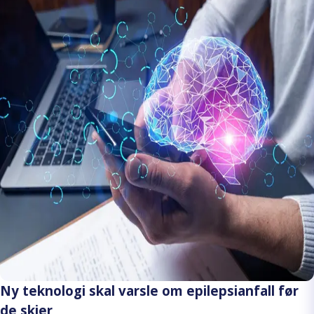
Ny teknologi skal varsle om epilepsianfall før
de skjer