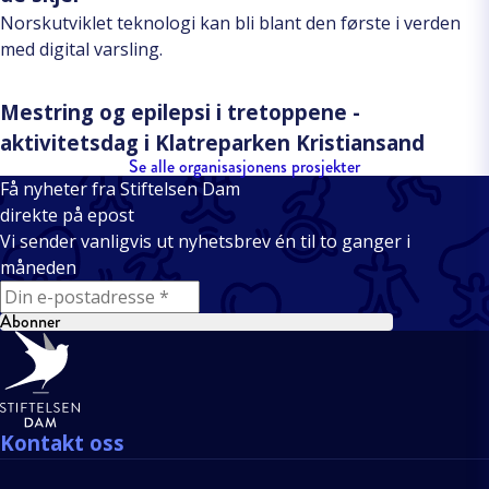
Norskutviklet teknologi kan bli blant den første i verden
med digital varsling.
Mestring og epilepsi i tretoppene -
aktivitetsdag i Klatreparken Kristiansand
Se alle organisasjonens prosjekter
Få nyheter fra Stiftelsen Dam
direkte på epost
Vi sender vanligvis ut nyhetsbrev én til to ganger i
måneden
E-mail
Abonner
Bunntekst
Kontakt oss