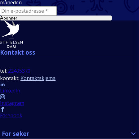
måneden
E-mail
Abonner
Bunntekst
Kontakt oss
tel:
22405370
kontakt:
Kontaktskjema
Follow us
LinkedIn
Instagram
Facebook
For søker