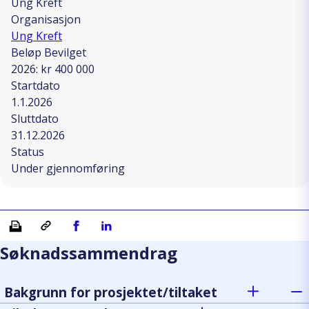
Ung Kreft
Organisasjon
Ung Kreft
Beløp Bevilget
2026: kr 400 000
Startdato
1.1.2026
Sluttdato
31.12.2026
Status
Under gjennomføring
Skriv ut
Kopiera länk
Del på Facebook
Del på Linkedin
Søknadssammendrag
Bakgrunn for prosjektet/tiltaket