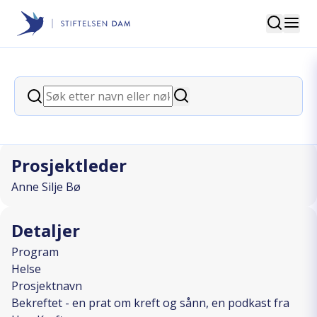
Søk
Stiftelsen Dam
back
Søk
Bekreftet - en prat om kreft og sånn,
Søk
en podkast fra Ung Kreft
Prosjektleder
Anne Silje Bø
Detaljer
Program
Helse
Prosjektnavn
Bekreftet - en prat om kreft og sånn, en podkast fra