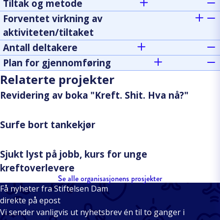
Tiltak og metode
Forventet virkning av
aktiviteten/tiltaket
Antall deltakere
Plan for gjennomføring
Relaterte projekter
Revidering av boka "Kreft. Shit. Hva nå?"
Surfe bort tankekjør
Sjukt lyst på jobb, kurs for unge
kreftoverlevere
Se alle organisasjonens prosjekter
Få nyheter fra Stiftelsen Dam
direkte på epost
Vi sender vanligvis ut nyhetsbrev én til to ganger i