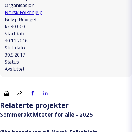
Organisasjon
Norsk Folkehjelp
Beløp Bevilget
kr 30 000
Startdato
30.11.2016
Sluttdato
30.5.2017
Status
Avsluttet
Skriv ut
Kopiera länk
Del på Facebook
Del på Linkedin
Relaterte projekter
Sommeraktiviteter for alle - 2026