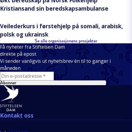
Økt beredskap på Norsk Folkehjelp
Kristiansand sin beredskapsambulanse
Veilederkurs i førstehjelp på somali, arabisk,
polsk og ukrainsk
Se alle organisasjonens prosjekter
Få nyheter fra Stiftelsen Dam
direkte på epost
Vi sender vanligvis ut nyhetsbrev én til to ganger i
måneden
E-mail
Abonner
Bunntekst
Kontakt oss