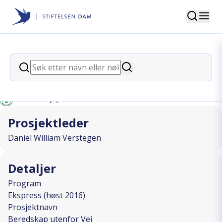
Søk
Stiftelsen Dam
back
Søk
Beredskap utenfor Vei
Søk
I SAMARBEID MED
Prosjektleder
Daniel William Verstegen
Detaljer
Program
Ekspress (høst 2016)
Prosjektnavn
Beredskap utenfor Vei