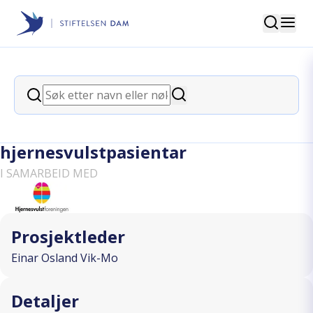
Søk
Stiftelsen Dam
back
Søk
Betre monitorering ved
Søk
vakenkraniotomiar for
hjernesvulstpasientar
I SAMARBEID MED
Prosjektleder
Einar Osland Vik-Mo
Detaljer