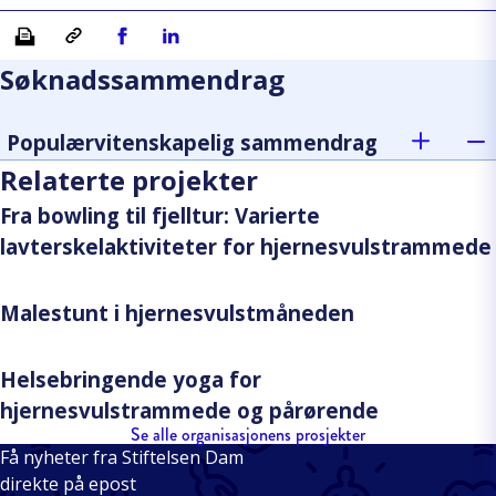
Skriv ut
Kopiera länk
Del på Facebook
Del på Linkedin
Søknadssammendrag
Populærvitenskapelig sammendrag
Relaterte projekter
Fra bowling til fjelltur: Varierte
lavterskelaktiviteter for hjernesvulstrammede
Malestunt i hjernesvulstmåneden
Helsebringende yoga for
hjernesvulstrammede og pårørende
Se alle organisasjonens prosjekter
Få nyheter fra Stiftelsen Dam
direkte på epost