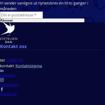
Vi sender vanligvis ut nyhetsbrev én til to ganger i
måneden
E-mail
Abonner
Bunntekst
Kontakt oss
tel:
22405370
kontakt:
Kontaktskjema
Follow us
LinkedIn
Instagram
Facebook