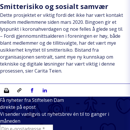
Smitterisiko og sosialt samvær
Dette prosjektet er viktig fordi det ikke har vært kontakt
mellom medlemmene siden mars 2020. Bingoen gir et
lyspunkt i koronahverdagen og noe felles å glede seg til.
– Fordi gjennomsnittsalderen i foreningen er høy, både
blant medlemmer og de tillitsvalgte, har det vært mye
usikkerhet knyttet til smitterisiko. Bistand fra
organisasjonen sentralt, samt mye ny kunnskap om
tekniske og digitale løsninger har vært viktig i denne
prosessen, sier Carita Teien.
Skriv ut
Kopiera länk
Del på Facebook
Del på Linkedin
Få nyheter fra Stiftelsen Dam
direkte på epost
Vi sender vanligvis ut nyhetsbrev én til to ganger i
måneden
E-mail