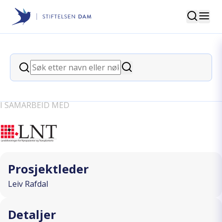
Søk
Stiftelsen Dam
back
Søk
Bivirkninger
Søk
transplantasjonsmedisiner
I SAMARBEID MED
Prosjektleder
Leiv Rafdal
Detaljer