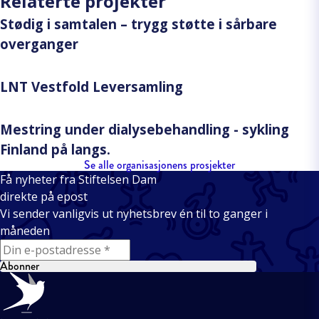
Relaterte projekter
Stødig i samtalen – trygg støtte i sårbare
overganger
LNT Vestfold Leversamling
Mestring under dialysebehandling - sykling
Finland på langs.
Se alle organisasjonens prosjekter
Få nyheter fra Stiftelsen Dam
direkte på epost
Vi sender vanligvis ut nyhetsbrev én til to ganger i
måneden
E-mail
Abonner
Bunntekst