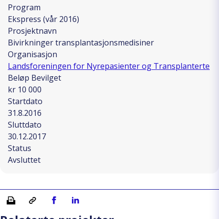
Program
Ekspress (vår 2016)
Prosjektnavn
Bivirkninger transplantasjonsmedisiner
Organisasjon
Landsforeningen for Nyrepasienter og Transplanterte
Beløp Bevilget
kr 10 000
Startdato
31.8.2016
Sluttdato
30.12.2017
Status
Avsluttet
Skriv ut
Kopiera länk
Del på Facebook
Del på Linkedin