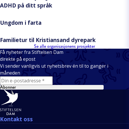
ADHD på ditt språk
Ungdom i farta
Familietur til Kristiansand dyrepark
Se alle organisasjonens prosjekter
Få nyheter fra Stiftelsen Dam
direkte på epost
Vi sender vanligvis ut nyhetsbrev én til to ganger i
måneden
E-mail
Abonner
Bunntekst
Kontakt oss