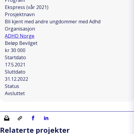
Ekspress (vår 2021)
Prosjektnavn
Bli kjent med andre ungdommer med Adhd
Organisasjon
ADHD Norge
Beløp Bevilget
kr 30 000
Startdato
17.5.2021
Sluttdato
31.12.2022
Status
Avsluttet
Skriv ut
Kopiera länk
Del på Facebook
Del på Linkedin
Relaterte projekter