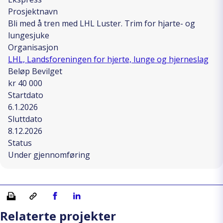
Prosjektnavn
Bli med å tren med LHL Luster. Trim for hjarte- og
lungesjuke
Organisasjon
LHL, Landsforeningen for hjerte, lunge og hjerneslag
Beløp Bevilget
kr 40 000
Startdato
6.1.2026
Sluttdato
8.12.2026
Status
Under gjennomføring
Skriv ut
Kopiera länk
Del på Facebook
Del på Linkedin
Relaterte projekter