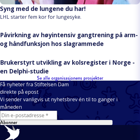
Syng med de lungene du har!
LHL starter fem kor for lungesyke.
Påvirkning av høyintensiv gangtrening på arm-
og håndfunksjon hos slagrammede
Brukerstyrt utvikling av kolsregister i Norge -
en Delphi-studie
Se alle organisasjonens prosjekter
Få nyheter fra Stiftelsen Dam
direkte på epost
Vi sender vanligvis ut nyhetsbrev én til to ganger i
måneden
E-mail
Abonner
Bunntekst