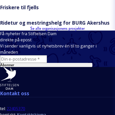
Friskere til fjells
Ridetur og mestringshelg for BURG Akershus
Se alle organisasjonens prosjekter
Få nyheter fra Stiftelsen Dam
direkte på epost
Vi sender vanligvis ut nyhetsbrev én til to ganger i
måneden
E-mail
Abonner
Bunntekst
Kontakt oss
tel:
22405370
kontakt:
Kontaktskjema