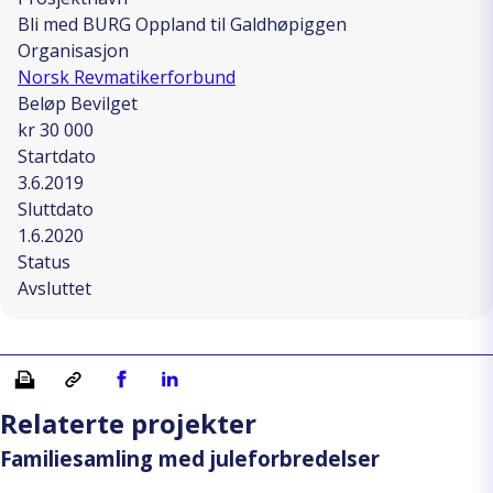
Bli med BURG Oppland til Galdhøpiggen
Organisasjon
Norsk Revmatikerforbund
Beløp Bevilget
kr 30 000
Startdato
3.6.2019
Sluttdato
1.6.2020
Status
Avsluttet
Skriv ut
Kopiera länk
Del på Facebook
Del på Linkedin
Relaterte projekter
Familiesamling med juleforbredelser