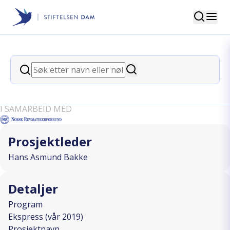
Søk
Stiftelsen Dam
back
Søk
Bli med BURG Oppland til
Søk
Galdhøpiggen
I SAMARBEID MED
Prosjektleder
Hans Asmund Bakke
Detaljer
Program
Ekspress (vår 2019)
Prosjektnavn