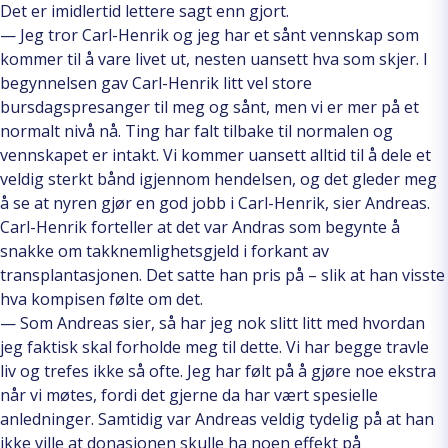
Det er imidlertid lettere sagt enn gjort.
— Jeg tror Carl-Henrik og jeg har et sånt vennskap som
kommer til å vare livet ut, nesten uansett hva som skjer. I
begynnelsen gav Carl-Henrik litt vel store
bursdagspresanger til meg og sånt, men vi er mer på et
normalt nivå nå. Ting har falt tilbake til normalen og
vennskapet er intakt. Vi kommer uansett alltid til å dele et
veldig sterkt bånd igjennom hendelsen, og det gleder meg
å se at nyren gjør en god jobb i Carl-Henrik, sier Andreas.
Carl-Henrik forteller at det var Andras som begynte å
snakke om takknemlighetsgjeld i forkant av
transplantasjonen. Det satte han pris på – slik at han visste
hva kompisen følte om det.
— Som Andreas sier, så har jeg nok slitt litt med hvordan
jeg faktisk skal forholde meg til dette. Vi har begge travle
liv og trefes ikke så ofte. Jeg har følt på å gjøre noe ekstra
når vi møtes, fordi det gjerne da har vært spesielle
anledninger. Samtidig var Andreas veldig tydelig på at han
ikke ville at donasjonen skulle ha noen effekt på