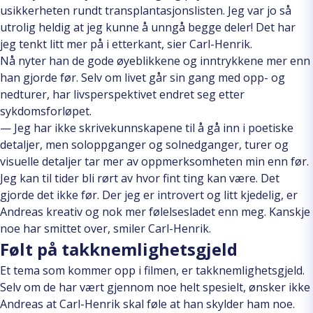
usikkerheten rundt transplantasjonslisten. Jeg var jo så
utrolig heldig at jeg kunne å unngå begge deler! Det har
jeg tenkt litt mer på i etterkant, sier Carl-Henrik.
Nå nyter han de gode øyeblikkene og inntrykkene mer enn
han gjorde før. Selv om livet går sin gang med opp- og
nedturer, har livsperspektivet endret seg etter
sykdomsforløpet.
— Jeg har ikke skrivekunnskapene til å gå inn i poetiske
detaljer, men soloppganger og solnedganger, turer og
visuelle detaljer tar mer av oppmerksomheten min enn før.
Jeg kan til tider bli rørt av hvor fint ting kan være. Det
gjorde det ikke før. Der jeg er introvert og litt kjedelig, er
Andreas kreativ og nok mer følelsesladet enn meg. Kanskje
noe har smittet over, smiler Carl-Henrik.
Følt på takknemlighetsgjeld
Et tema som kommer opp i filmen, er takknemlighetsgjeld.
Selv om de har vært gjennom noe helt spesielt, ønsker ikke
Andreas at Carl-Henrik skal føle at han skylder ham noe.