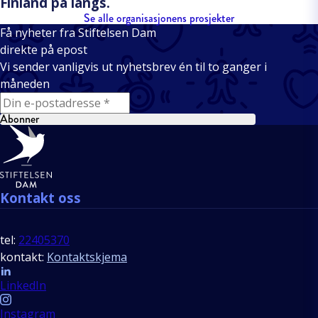
Finland på langs.
Se alle organisasjonens prosjekter
Få nyheter fra Stiftelsen Dam
direkte på epost
Vi sender vanligvis ut nyhetsbrev én til to ganger i
måneden
E-mail
Abonner
Bunntekst
Kontakt oss
tel:
22405370
kontakt:
Kontaktskjema
Follow us
LinkedIn
Instagram