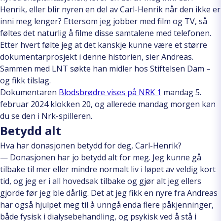
Henrik, eller blir nyren en del av Carl-Henrik når den ikke er
inni meg lenger? Ettersom jeg jobber med film og TV, så
føltes det naturlig å filme disse samtalene med telefonen.
Etter hvert følte jeg at det kanskje kunne være et større
dokumentarprosjekt i denne historien, sier Andreas.
Sammen med LNT søkte han midler hos Stiftelsen Dam –
og fikk tilslag.
Dokumentaren
Blodsbrødre vises på NRK 1
mandag 5.
februar 2024 klokken 20, og allerede mandag morgen kan
du se den i Nrk-spilleren.
Betydd alt
Hva har donasjonen betydd for deg, Carl-Henrik?
— Donasjonen har jo betydd alt for meg. Jeg kunne gå
tilbake til mer eller mindre normalt liv i løpet av veldig kort
tid, og jeg er i all hovedsak tilbake og gjør alt jeg ellers
gjorde før jeg ble dårlig. Det at jeg fikk en nyre fra Andreas
har også hjulpet meg til å unngå enda flere påkjenninger,
både fysisk i dialysebehandling, og psykisk ved å stå i