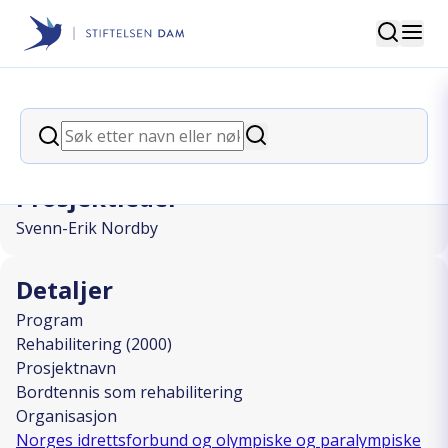
Søk
Stiftelsen Dam
back
Søk
Bordtennis som rehabilitering
Søk
Prosjektleder
Svenn-Erik Nordby
Detaljer
Program
Rehabilitering (2000)
Prosjektnavn
Bordtennis som rehabilitering
Organisasjon
Norges idrettsforbund og olympiske og paralympiske