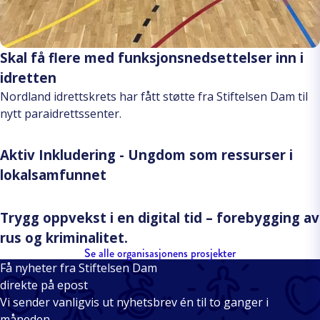
Skal få flere med funksjonsnedsettelser inn i
idretten
Nordland idrettskrets har fått støtte fra Stiftelsen Dam til
nytt paraidrettssenter.
Aktiv Inkludering - Ungdom som ressurser i
lokalsamfunnet
Trygg oppvekst i en digital tid – forebygging av
rus og kriminalitet.
Se alle organisasjonens prosjekter
Få nyheter fra Stiftelsen Dam
direkte på epost
Vi sender vanligvis ut nyhetsbrev én til to ganger i
måneden