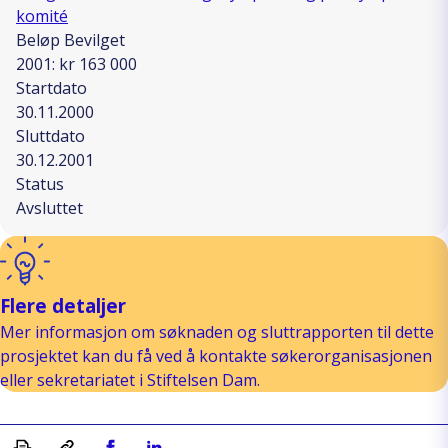
komité
Beløp Bevilget
2001: kr 163 000
Startdato
30.11.2000
Sluttdato
30.12.2001
Status
Avsluttet
Flere detaljer
Mer informasjon om søknaden og sluttrapporten til dette
prosjektet kan du få ved å kontakte søkerorganisasjonen
eller sekretariatet i Stiftelsen Dam.
Skriv ut
Kopiera länk
Del på Facebook
Del på Linkedin