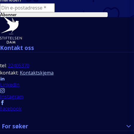
E-mail
Abonner
Bunntekst
Kontakt oss
tel:
22405370
kontakt:
Kontaktskjema
Follow us
LinkedIn
Instagram
Facebook
For søker