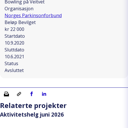
Bowling på Veitvet
Organisasjon
Norges Parkinsonforbund
Beløp Bevilget
kr 22 000
Startdato
10.9.2020
Sluttdato
10.6.2021
Status
Avsluttet
Skriv ut
Kopiera länk
Del på Facebook
Del på Linkedin
Relaterte projekter
Aktivitetshelg juni 2026