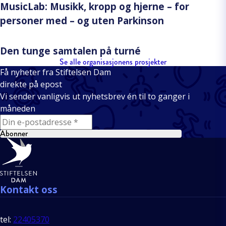
MusicLab: Musikk, kropp og hjerne – for
personer med – og uten Parkinson
Den tunge samtalen på turné
Se alle organisasjonens prosjekter
Få nyheter fra Stiftelsen Dam
direkte på epost
Vi sender vanligvis ut nyhetsbrev én til to ganger i
måneden
E-mail
Abonner
Bunntekst
Kontakt oss
tel:
22405370