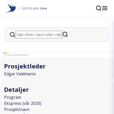
Søk
Stiftelsen Dam
back
Søk
Bowling på Veitvet
Søk
I SAMARBEID MED
Prosjektleder
Edgar Valdmanis
Detaljer
Program
Ekspress (vår 2020)
Prosjektnavn